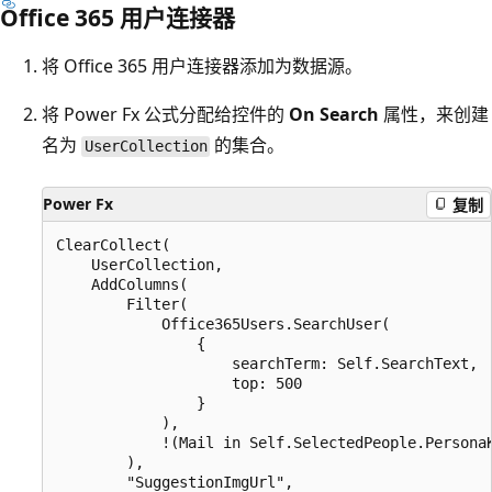
Office 365 用户连接器
将 Office 365 用户连接器添加为数据源。
将 Power Fx 公式分配给控件的
On Search
属性，来创建
名为
的集合。
UserCollection
Power Fx
复制
ClearCollect(

    UserCollection,

    AddColumns(

        Filter(

            Office365Users.SearchUser(

                {

                    searchTerm: Self.SearchText,

                    top: 500

                }

            ),

            !(Mail in Self.SelectedPeople.PersonaK
        ),

        "SuggestionImgUrl",
