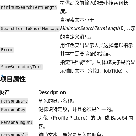
提供建议前输入的最小搜索词长
MinimumSearchTermLength
度。
当搜索文本小于
MinimumSearchTermLength
时显示
SearchTermToShortMessage
的自定义消息。
用红色突出显示人员选择器以指示
Error
其存在需要验证的错误。
指定“是”或“否”，具体取决于是否显
ShowSecondaryText
示辅助文本（例如，JobTitle）。
项目属性
财产
Description
角色的显示名称。
PersonaName
键标识特定项，并且必须是唯一的。
PersonaKey
头像（Profile Picture）的 Url 或 Base64 内
PersonaImgUrl
容。
辅助文本，最好是角色的职务。
PersonaRole