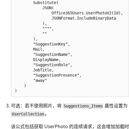
        Substitute(

            JSON(

                Office365Users.UserPhotoV2(Id),

                JSONFormat.IncludeBinaryData

            ),

            """",

            ""

        ),

        "SuggestionKey",

        Mail,

        "SuggestionName",

        DisplayName,

        "SuggestionRole",

        JobTitle,

        "SuggestionPresence",

        "away"

    )

可选：若不使用照片，将
属性设置为
Suggestions_Items
。
UserCollection
该公式包括获取 UserPhoto 的连续请求，这会增加加载时