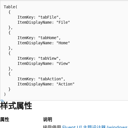
Table(

  {

      ItemKey: "tabFile",

      ItemDisplayName: "File"

  },

  {

      ItemKey: "tabHome",

      ItemDisplayName: "Home"

  },

  {

      ItemKey: "tabView",

      ItemDisplayName: "View"

  },

  {

      ItemKey: "tabAction",

      ItemDisplayName: "Action"

  }

样式属性
属性
说明
接受使用
Fluent UI 主题设计器 (windows.