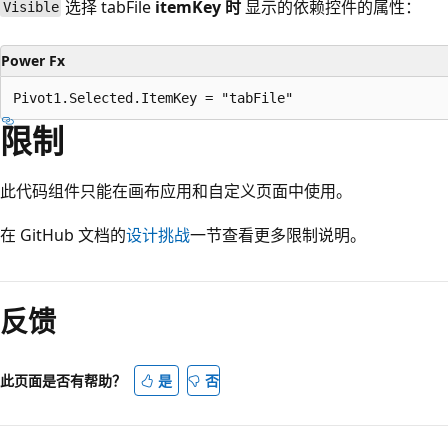
选择 tabFile
itemKey 时
显示的依赖控件的属性：
Visible
Power Fx
限制
此代码组件只能在画布应用和自定义页面中使用。
在 GitHub 文档的
设计挑战
一节查看更多限制说明。
反馈
此页面是否有帮助？
是
否