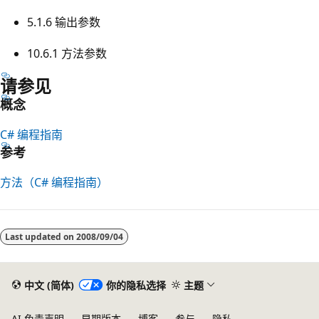
5.1.6 输出参数
10.6.1 方法参数
请参见
概念
C# 编程指南
参考
方法（C# 编程指南）
阅
读
Last updated on
2008/09/04
模
式
已
中文 (简体)
你的隐私选择
主题
禁
AI 免责声明
早期版本
博客
参与
隐私