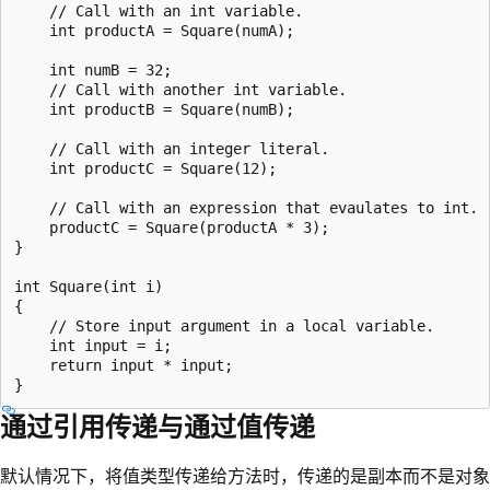
    // Call with an int variable.

    int productA = Square(numA);

    int numB = 32;

    // Call with another int variable.

    int productB = Square(numB);

    // Call with an integer literal.

    int productC = Square(12);

    // Call with an expression that evaulates to int.

    productC = Square(productA * 3);

}

int Square(int i)

{

    // Store input argument in a local variable.

    int input = i;

    return input * input;

通过引用传递与通过值传递
默认情况下，将值类型传递给方法时，传递的是副本而不是对象