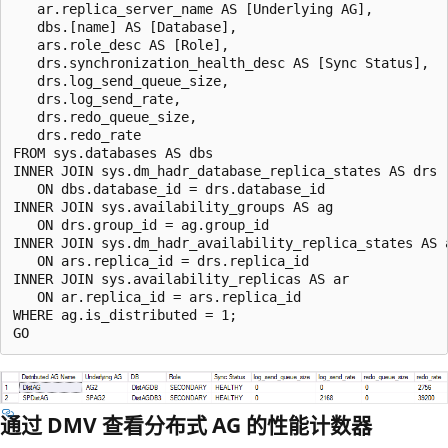
   ar.replica_server_name AS [Underlying AG],

   dbs.[name] AS [Database],

   ars.role_desc AS [Role],

   drs.synchronization_health_desc AS [Sync Status],

   drs.log_send_queue_size,

   drs.log_send_rate,

   drs.redo_queue_size,

   drs.redo_rate

FROM sys.databases AS dbs

INNER JOIN sys.dm_hadr_database_replica_states AS drs

   ON dbs.database_id = drs.database_id

INNER JOIN sys.availability_groups AS ag

   ON drs.group_id = ag.group_id

INNER JOIN sys.dm_hadr_availability_replica_states AS a
   ON ars.replica_id = drs.replica_id

INNER JOIN sys.availability_replicas AS ar

   ON ar.replica_id = ars.replica_id

WHERE ag.is_distributed = 1;

通过 DMV 查看分布式 AG 的性能计数器