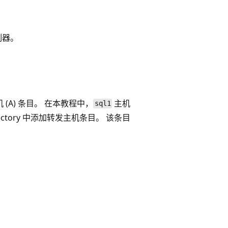
控制器。
发主机 (A) 条目。 在本教程中，
主机
sql1
rectory 中添加转发主机条目。 该条目