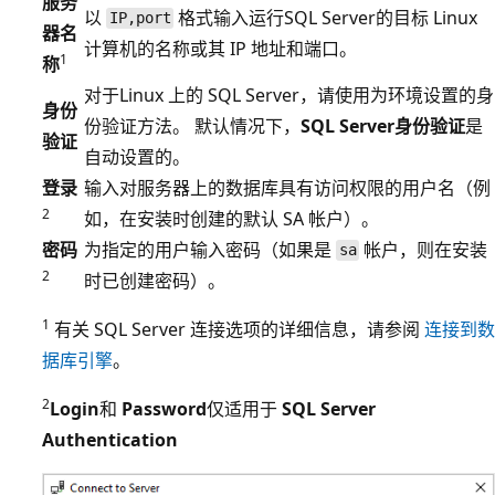
服务
以
格式输入运行SQL Server的目标 Linux
IP,port
器名
计算机的名称或其 IP 地址和端口。
1
称
对于Linux 上的 SQL Server，请使用为环境设置的身
身份
份验证方法。 默认情况下，
SQL Server身份验证
是
验证
自动设置的。
登录
输入对服务器上的数据库具有访问权限的用户名（例
2
如，在安装时创建的默认 SA 帐户）。
密码
为指定的用户输入密码（如果是
帐户，则在安装
sa
2
时已创建密码）。
1
有关 SQL Server 连接选项的详细信息，请参阅
连接到数
据库引擎
。
2
Login
和
Password
仅适用于
SQL Server
Authentication