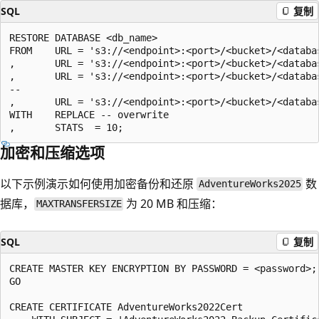
SQL
复制
RESTORE DATABASE <db_name>

FROM    URL = 's3://<endpoint>:<port>/<bucket>/<databas
,       URL = 's3://<endpoint>:<port>/<bucket>/<databas
,       URL = 's3://<endpoint>:<port>/<bucket>/<databas
--

,       URL = 's3://<endpoint>:<port>/<bucket>/<databas
WITH    REPLACE -- overwrite

加密和压缩选项
以下示例演示如何使用加密备份和还原
数
AdventureWorks2025
据库，
为 20 MB 和压缩：
MAXTRANSFERSIZE
SQL
复制
CREATE MASTER KEY ENCRYPTION BY PASSWORD = <password>;

GO

CREATE CERTIFICATE AdventureWorks2022Cert
