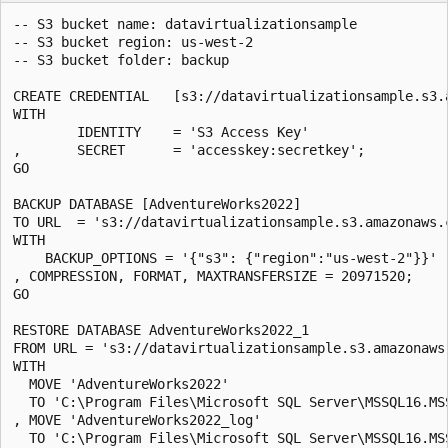
-- S3 bucket name: datavirtualizationsample

-- S3 bucket region: us-west-2

-- S3 bucket folder: backup

CREATE CREDENTIAL   [s3://datavirtualizationsample.s3.a
WITH    

        IDENTITY    = 'S3 Access Key'

,       SECRET      = 'accesskey:secretkey';

GO

BACKUP DATABASE [AdventureWorks2022]

TO URL  = 's3://datavirtualizationsample.s3.amazonaws.
WITH

    BACKUP_OPTIONS = '{"s3": {"region":"us-west-2"}}' -
, COMPRESSION, FORMAT, MAXTRANSFERSIZE = 20971520;

GO

RESTORE DATABASE AdventureWorks2022_1 

FROM URL = 's3://datavirtualizationsample.s3.amazonaws
WITH 

  MOVE 'AdventureWorks2022' 

  TO 'C:\Program Files\Microsoft SQL Server\MSSQL16.MS
, MOVE 'AdventureWorks2022_log' 

  TO 'C:\Program Files\Microsoft SQL Server\MSSQL16.MS