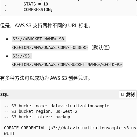
,       STATS = 10

但是，AWS S3 支持两种不同的 URL 标准。
S3://<BUCKET_NAME>.S3.
（默认值）
<REGION>.AMAZONAWS.COM/<FOLDER>
S3://S3.
<REGION>.AMAZONAWS.COM/<BUCKET_NAME>/<FOLDER>
有多种方法可以成功为 AWS S3 创建凭证。
SQL
复制
-- S3 bucket name: datavirtualizationsample

-- S3 bucket region: us-west-2

-- S3 bucket folder: backup

CREATE CREDENTIAL [s3://datavirtualizationsample.s3.us-
WITH    
