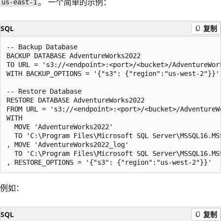
。 一个简单的示例：
us-east-1
SQL
复制
-- Backup Database

BACKUP DATABASE AdventureWorks2022

TO URL = 's3://<endpoint>:<port>/<bucket>/AdventureWork
WITH BACKUP_OPTIONS = '{"s3": {"region":"us-west-2"}}'

-- Restore Database

RESTORE DATABASE AdventureWorks2022

FROM URL = 's3://<endpoint>:<port>/<bucket>/AdventureWo
WITH 

  MOVE 'AdventureWorks2022' 

  TO 'C:\Program Files\Microsoft SQL Server\MSSQL16.MS
, MOVE 'AdventureWorks2022_log' 

  TO 'C:\Program Files\Microsoft SQL Server\MSSQL16.MS
例如：
SQL
复制