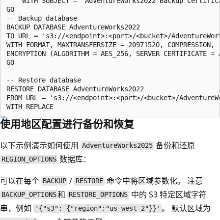
    WITH SUBJECT = 'AdventureWorks2022 Backup Certifica
GO

-- Backup database

BACKUP DATABASE AdventureWorks2022

TO URL = 's3://<endpoint>:<port>/<bucket>/AdventureWork
WITH FORMAT, MAXTRANSFERSIZE = 20971520, COMPRESSION,

ENCRYPTION (ALGORITHM = AES_256, SERVER CERTIFICATE = A
GO

-- Restore database

RESTORE DATABASE AdventureWorks2022

FROM URL = 's3://<endpoint>:<port>/<bucket>/AdventureWo
使用地区配置进行备份和恢复
以下示例演示如何使用
备份和还原
AdventureWorks2025
数据库：
REGION_OPTIONS
可以在每个
/
命令中将区域参数化。 注意
BACKUP
RESTORE
和
中的 S3 特定区域字符
BACKUP_OPTIONS
RESTORE_OPTIONS
串，例如
。 默认区域为
'{"s3": {"region":"us-west-2"}}'