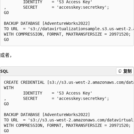
        IDENTITY    = 'S3 Access Key'

,       SECRET      = 'accesskey:secretkey';

GO

BACKUP DATABASE [AdventureWorks2022]

TO URL  = 's3://datavirtualizationsample.s3.us-west-2.
WITH COMPRESSION, FORMAT, MAXTRANSFERSIZE = 20971520;

或者，
SQL
复制
CREATE CREDENTIAL [s3://s3.us-west-2.amazonaws.com/data
WITH    

        IDENTITY    = 'S3 Access Key'

,       SECRET      = 'accesskey:secretkey';

GO

BACKUP DATABASE [AdventureWorks2022]

TO URL  = 's3://s3.us-west-2.amazonaws.com/datavirtual
WITH COMPRESSION, FORMAT, MAXTRANSFERSIZE = 20971520;
