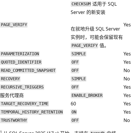
适用于 SQL
CHECKSUM
Server 的新安装
Yes
PAGE_VERIFY
在就地升级 SQL Server
实例时，可能会保留现有
值。
PAGE_VERIFY
Yes
PARAMETERIZATION
SIMPLE
Yes
QUOTED_IDENTIFIER
OFF
No
READ_COMMITTED_SNAPSHOT
OFF
No
RECOVERY
SIMPLE
Yes
RECURSIVE_TRIGGERS
OFF
服务代理商
Yes
ENABLE_BROKER
60
Yes
TARGET_RECOVERY_TIME
Yes
TEMPORAL_HISTORY_RETENTION
ON
No
TRUSTWORTHY
OFF
1