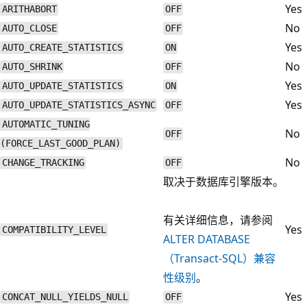
Yes
ARITHABORT
OFF
No
AUTO_CLOSE
OFF
Yes
AUTO_CREATE_STATISTICS
ON
No
AUTO_SHRINK
OFF
Yes
AUTO_UPDATE_STATISTICS
ON
Yes
AUTO_UPDATE_STATISTICS_ASYNC
OFF
AUTOMATIC_TUNING
No
OFF
(FORCE_LAST_GOOD_PLAN)
No
CHANGE_TRACKING
OFF
取决于数据库引擎版本。
有关详细信息，请参阅
Yes
COMPATIBILITY_LEVEL
ALTER DATABASE
（Transact-SQL）兼容
性级别
。
Yes
CONCAT_NULL_YIELDS_NULL
OFF