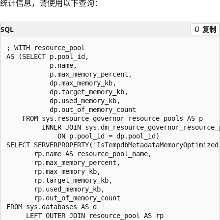
统计信息，请使用以下查询：
SQL
复制
; WITH resource_pool

AS (SELECT p.pool_id,

           p.name,

           p.max_memory_percent,

           dp.max_memory_kb,

           dp.target_memory_kb,

           dp.used_memory_kb,

           dp.out_of_memory_count

    FROM sys.resource_governor_resource_pools AS p

         INNER JOIN sys.dm_resource_governor_resource_p
             ON p.pool_id = dp.pool_id)

SELECT SERVERPROPERTY('IsTempdbMetadataMemoryOptimized
       rp.name AS resource_pool_name,

       rp.max_memory_percent,

       rp.max_memory_kb,

       rp.target_memory_kb,

       rp.used_memory_kb,

       rp.out_of_memory_count

FROM sys.databases AS d

     LEFT OUTER JOIN resource_pool AS rp
