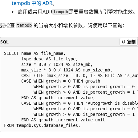
tempdb 中的 ADR
。
启用或禁用ADR
需要重启数据库引擎才能生效。
tempdb
要检查
的当前大小和增长参数，请使用以下查询：
tempdb
SQL
复制
SELECT name AS file_name,

       type_desc AS file_type,

       size * 8.0 / 1024 AS size_mb,

       max_size * 8.0 / 1024 AS max_size_mb,

       CAST (IIF (max_size = 0, 0, 1) AS BIT) AS is_aut
       CASE WHEN growth = 0 THEN growth

            WHEN growth > 0 AND is_percent_growth = 0 T
            WHEN growth > 0 AND is_percent_growth = 1 T
       END AS growth_increment_value,

       CASE WHEN growth = 0 THEN 'Autogrowth is disable
            WHEN growth > 0 AND is_percent_growth = 0 T
            WHEN growth > 0 AND is_percent_growth = 1 T
       END AS growth_increment_value_unit
