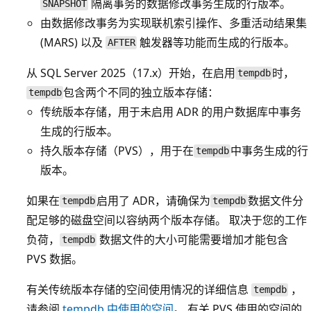
隔离事务的数据修改事务生成的行版本。
SNAPSHOT
由数据修改事务为实现联机索引操作、多重活动结果集
(MARS) 以及
触发器等功能而生成的行版本。
AFTER
从 SQL Server 2025（17.x）开始，在启用
时，
tempdb
包含两个不同的独立版本存储：
tempdb
传统版本存储，用于未启用 ADR 的用户数据库中事务
生成的行版本。
持久版本存储（PVS），用于在
中事务生成的行
tempdb
版本。
如果在
启用了 ADR，请确保为
数据文件分
tempdb
tempdb
配足够的磁盘空间以容纳两个版本存储。 取决于您的工作
负荷，
数据文件的大小可能需要增加才能包含
tempdb
PVS 数据。
有关传统版本存储的空间使用情况的详细信息
，
tempdb
请参阅
tempdb 中使用的空间
。 有关 PVS 使用的空间的