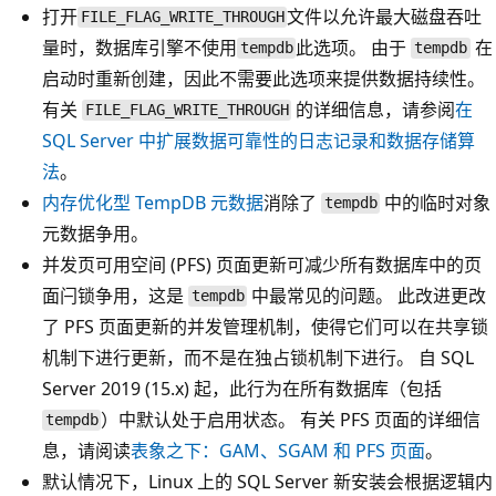
打开
文件以允许最大磁盘吞吐
FILE_FLAG_WRITE_THROUGH
量时，数据库引擎不使用
此选项。 由于
在
tempdb
tempdb
启动时重新创建，因此不需要此选项来提供数据持续性。
有关
的详细信息，请参阅
在
FILE_FLAG_WRITE_THROUGH
SQL Server 中扩展数据可靠性的日志记录和数据存储算
法
。
内存优化型 TempDB 元数据
消除了
中的临时对象
tempdb
元数据争用。
并发页可用空间 (PFS) 页面更新可减少所有数据库中的页
面闩锁争用，这是
中最常见的问题。 此改进更改
tempdb
了 PFS 页面更新的并发管理机制，使得它们可以在共享锁
机制下进行更新，而不是在独占锁机制下进行。 自 SQL
Server 2019 (15.x) 起，此行为在所有数据库（包括
）中默认处于启用状态。 有关 PFS 页面的详细信
tempdb
息，请阅读
表象之下：GAM、SGAM 和 PFS 页面
。
默认情况下，Linux 上的 SQL Server 新安装会根据逻辑内