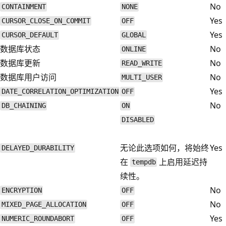
No
CONTAINMENT
NONE
Yes
CURSOR_CLOSE_ON_COMMIT
OFF
Yes
CURSOR_DEFAULT
GLOBAL
数据库状态
No
ONLINE
数据库更新
No
READ_WRITE
数据库用户访问
No
MULTI_USER
Yes
DATE_CORRELATION_OPTIMIZATION
OFF
No
DB_CHAINING
ON
DISABLED
无论此选项如何，将始终
Yes
DELAYED_DURABILITY
在
上启用延迟持
tempdb
续性
。
No
ENCRYPTION
OFF
No
MIXED_PAGE_ALLOCATION
OFF
Yes
NUMERIC_ROUNDABORT
OFF