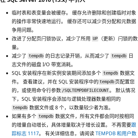
临时表和表变量会被缓存。 缓存允许删除和创建临时对象
的操作非常快速地运行。 缓存还可以减少页分配和元数据
争用问题。
改进了分配页闩锁协议，减少了所用
（更新）闩锁的数
UP
量。
减少了
的日志记录开销，从而减少了
日
tempdb
tempdb
志文件的磁盘 I/O 带宽消耗。
SQL 安装程序在新实例安装期间添加多个
数据文
tempdb
件。 查看建议，并在 SQL 安装程序中的
页配置您
tempdb
的
，或使用命令行参数
。 默认情况
/SQLTEMPDBFILECOUNT
下，SQL 安装程序会添加与逻辑处理器数量相同的
数据文件或 8 个，以数量较少者为准。
tempdb
如果有多个
数据文件，所有文件都会同时按相同
tempdb
的增量自动增长，具体增量取决于增长设置。 不再需要
跟
踪标志 1117
。 有关详细信息，请阅读
TEMPDB 和用户数