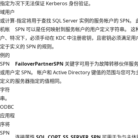
指定为
况下无法保证 Kerberos 身份验证。
域用户
或计算
-指定将用于查找 SQL Server 实例的服务帐户的 SPN。 
机帐
SPN 可以是任何映射到服务帐户的用户定义字符串。 这
户、特
况下，必须手动在 KDC 中注册密钥，且密钥必须满足用
定于实
义的 SPN 的规则。
例的
SPN
FailoverPartnerSPN
关键字可用于为故障转移伙伴服
或用户
定 SPN。 帐户和 Active Directory 键值的范围与您可
定义的
服务器指定的值相同。
字符
串。
ODBC
应用程
序将
SPN
连接属性
SQL_COPT_SS_SERVER_SPN
可用于为与主体