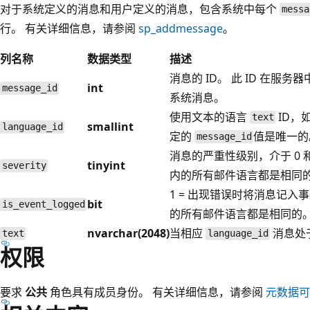
对于系统定义的消息和用户定义的消息，包含系统中每个
messa
行。 有关详细信息，请参阅
sp_addmessage
。
列名称
数据类型
描述
消息的 ID。 此 ID 在服务器中
int
message_id
系统消息。
使用文本的语言
ID，
text
smallint
language_id
定的
值是唯一的
message_id
消息的严重性级别，介于 0 和
tinyint
severity
内的所有邮件语言都是相同
1 = 出现错误时将消息记入
bit
is_event_logged
的所有邮件语言都是相同的
nvarchar(2048)
当相应
消息处
text
language_id
权限
要求
公共
角色具有成员身份。 有关详细信息，请参阅
元数据可