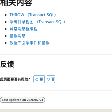
相关内容
THROW （Transact-SQL）
系统目录视图 （Transact-SQL）
异常消息框编程
错误消息
数据库引擎事件和错误
阅
读
反馈
模
式
此页面是否有帮助？
是
否
已
禁
用
Last updated on
2026/07/21