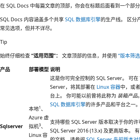
在 SQL Docs 中每篇文章的顶部，你会在标题后面看到一个
SQL Docs 内容涵盖多个共享
SQL 数据库引擎
的生产线。 区分
常见选项，但并不详尽。
Tip
始终仔细检查
“适用范围”：
文章顶部的信息，并使用
“版本筛
产品
部署模型
说明
这是你可完全控制的 SQL Server。 可在 
Server，将其部署在
Linux 容器
中，或
台上。 你可能以前曾将此称为
装箱产品
SQL 数据库引擎
的许多产品和平台之一
1
本地
、
Azure 虚
支持哪些 SQL Server 版本取决于
3
Sqlserver
拟机
、
SQL Server 2016 (13.x) 及更高版本。 有
Linux 容
的文档，请参阅
SQL Server 先前版