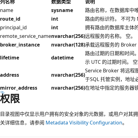
列名称
数据类型
说明
name
sysname
路由名称，在数据库中唯一
route_id
int
路由的标识符。 不可为 N
principal_id
int
拥有路由的数据库主体的
remote_service_name
nvarchar(256)
远程服务的名称。 空。
broker_instance
nvarchar(128)
承载远程服务的 Broke
路由过期的日期和时间。
lifetime
datetime
示 UTC 的过期时间。 
Service Broker
address
nvarchar(256)
于SQL 托管实例，地
mirror_address
nvarchar(256)
在地址中指定的服务器镜
权限
目录视图中仅显示用户拥有的安全对象的元数据，或用户对其拥
关详细信息，请参阅
Metadata Visibility Configuration
。
阅