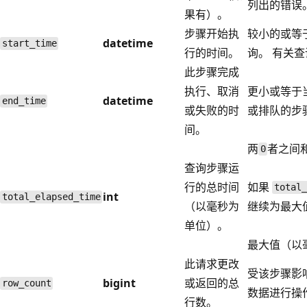
列出的错误
果有）。
步骤开始执
较小的或等
datetime
start_time
行的时间。
询。 有关
此步骤完成
执行、取消
更小或等于
datetime
end_time
或失败的时
或排队的步
间。
两
者之间
0
查询步骤运
行的总时间
如果
total_
int
total_elapsed_time
（以毫秒为
继续为最大
单位）。
最大值（以毫
此请求更改
受该步骤影
bigint
或返回的总
row_count
数据进行操
行数。