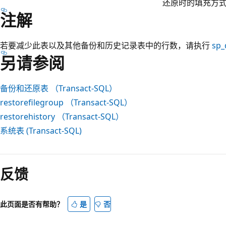
还原时的填充方
注解
若要减少此表以及其他备份和历史记录表中的行数，请执行
sp_
另请参阅
备份和还原表 （Transact-SQL）
restorefilegroup （Transact-SQL）
restorehistory （Transact-SQL）
系统表 (Transact-SQL)
阅
读
反馈
模
式
已
此页面是否有帮助？
是
否
禁