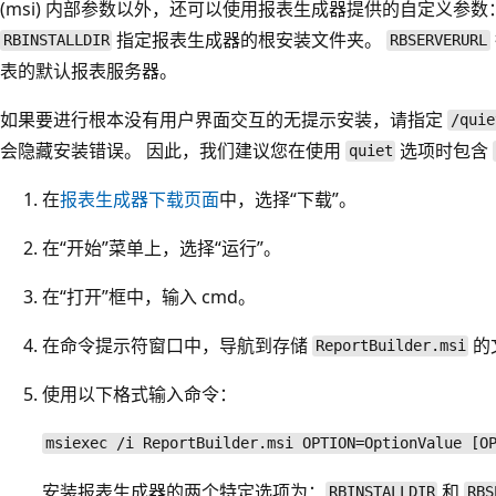
(msi) 内部参数以外，还可以使用报表生成器提供的自定义参数
指定报表生成器的根安装文件夹。
RBINSTALLDIR
RBSERVERURL
表的默认报表服务器。
如果要进行根本没有用户界面交互的无提示安装，请指定
/quie
会隐藏安装错误。 因此，我们建议您在使用
选项时包含
quiet
在
报表生成器下载页面
中，选择“下载”
。
在“开始”菜单上，选择“运行”。
在“打开”
框中，输入 cmd
。
在命令提示符窗口中，导航到存储
的
ReportBuilder.msi
使用以下格式输入命令：
msiexec /i ReportBuilder.msi OPTION=OptionValue [O
安装报表生成器的两个特定选项为：
和
RBINSTALLDIR
RBS