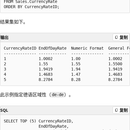
FROM Sales.CurrencyRate

结果集如下。
输出
复制
CurrencyRateID EndOfDayRate  Numeric Format  General Fo
-------------- ------------  --------------  ----------
1              1.0002        1.00            1.0002    
2              1.55          1.55            1.5500    
3              1.9419        1.94            1.9419    
4              1.4683        1.47            1.4683    
此示例指定德语区域性（
）。
de-de
SQL
复制
SELECT TOP (5) CurrencyRateID,

               EndOfDayRate,
