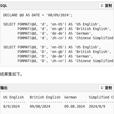
SQL
复制
DECLARE @d AS DATE = '08/09/2024';

SELECT FORMAT(@d, 'd', 'en-US') AS 'US English',

       FORMAT(@d, 'd', 'en-gb') AS 'British English',

       FORMAT(@d, 'd', 'de-de') AS 'German',

       FORMAT(@d, 'd', 'zh-cn') AS 'Chinese Simplified 
SELECT FORMAT(@d, 'D', 'en-US') AS 'US English',

       FORMAT(@d, 'D', 'en-gb') AS 'British English',

       FORMAT(@d, 'D', 'de-de') AS 'German',

结果集如下。
输出
复制
US English   British English  German      Simplified Ch
-----------  ---------------- ----------- -------------
8/9/2024     09/08/2024       09.08.2024  2024/8/9
