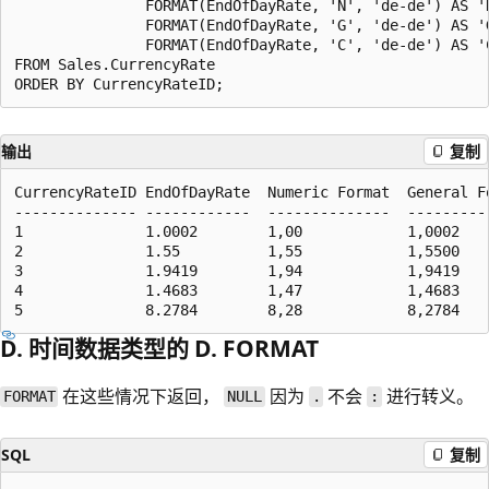
               FORMAT(EndOfDayRate, 'N', 'de-de') AS 'N
               FORMAT(EndOfDayRate, 'G', 'de-de') AS 'G
               FORMAT(EndOfDayRate, 'C', 'de-de') AS 'C
FROM Sales.CurrencyRate

输出
复制
CurrencyRateID EndOfDayRate  Numeric Format  General Fo
-------------- ------------  --------------  ----------
1              1.0002        1,00            1,0002    
2              1.55          1,55            1,5500    
3              1.9419        1,94            1,9419    
4              1.4683        1,47            1,4683    
D. 时间数据类型的 D. FORMAT
在这些情况下返回，
因为
不会
进行转义。
FORMAT
NULL
.
:
SQL
复制