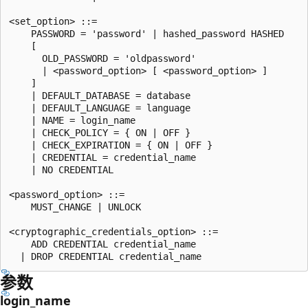
<set_option> ::=

    PASSWORD = 'password' | hashed_password HASHED

    [

      OLD_PASSWORD = 'oldpassword'

      | <password_option> [ <password_option> ]

    ]

    | DEFAULT_DATABASE = database

    | DEFAULT_LANGUAGE = language

    | NAME = login_name

    | CHECK_POLICY = { ON | OFF }

    | CHECK_EXPIRATION = { ON | OFF }

    | CREDENTIAL = credential_name

    | NO CREDENTIAL

<password_option> ::=

    MUST_CHANGE | UNLOCK

<cryptographic_credentials_option> ::=

    ADD CREDENTIAL credential_name

参数
login_name