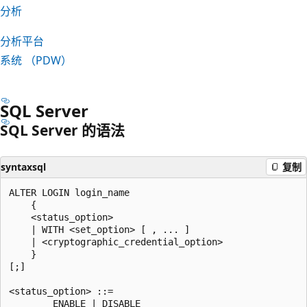
分析
分析平台
系统 （PDW）
SQL Server
SQL Server 的语法
syntaxsql
复制
ALTER LOGIN login_name

    {

    <status_option>

    | WITH <set_option> [ , ... ]

    | <cryptographic_credential_option>

    }

[;]

<status_option> ::=

        ENABLE | DISABLE
