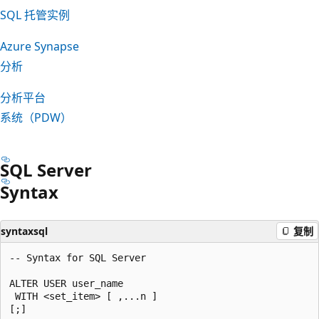
SQL 托管实例
Azure Synapse
分析
分析平台
系统（PDW）
SQL Server
Syntax
syntaxsql
复制
-- Syntax for SQL Server

ALTER USER user_name

 WITH <set_item> [ ,...n ]

[;]
