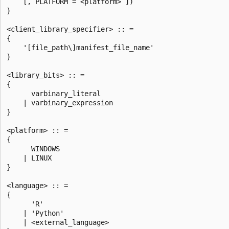
    [, PLATFORM = <platform> ])

}

<client_library_specifier> :: =

{

    '[file_path\]manifest_file_name'

}

<library_bits> :: =

{

      varbinary_literal

    | varbinary_expression

}

<platform> :: =

{

      WINDOWS

    | LINUX

}

<language> :: =

{

      'R'

    | 'Python'

    | <external_language>
