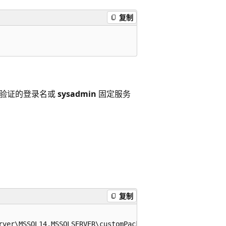
复制
。
份验证的登录名或
sysadmin
固定服务
。
复制
rver\MSSQL14.MSSQLSERVER\customPackage.zip')
