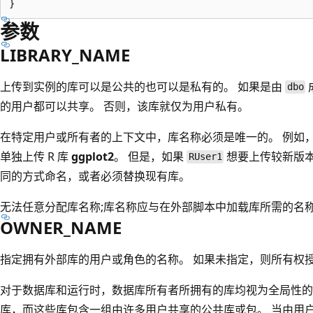
参数
LIBRARY_NAME
上传到实例的库可以是公共的也可以是私有的。 如果是由
dbo
的用户都可以共享。 否则，该库就仅为用户私有。
在特定用户或所有者的上下文中，库名称必须是唯一的。 例如
单独上传 R 库
ggplot2
。 但是，如果
想要上传较新版
RUser1
同的方式命名，或者必须替换现有库。
无法任意分配库名称;库名称应与在外部脚本中加载库所需的名
OWNER_NAME
指定拥有外部库的用户或角色的名称。 如果未指定，则所有权
对于数据库和运行时，数据库所有者所拥有的库均视为全局性的
库，而这些库包含一组由许多用户共享的公共库或包。 当由用