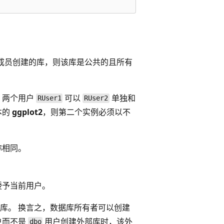
成员创建的库，则该库是公共的且所有
，两个用户
可以
单独和
RUser1
RUser2
本的
ggplot2
，则第二个实例必须以不
称相同。
授予当前用户。
库。 换言之，数据库所有者可以创建
户而不是
用户创建外部库时，该外
dbo