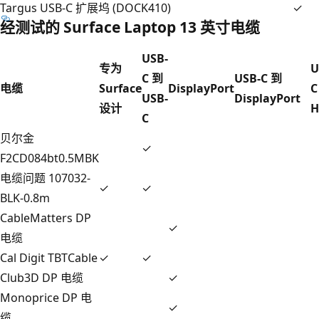
Targus USB-C 扩展坞 (DOCK410)
✓
经测试的 Surface Laptop 13 英寸电缆
USB-
专为
U
C 到
USB-C 到
电缆
Surface
DisplayPort
C
USB-
DisplayPort
设计
H
C
贝尔金
✓
F2CD084bt0.5MBK
电缆问题 107032-
✓
✓
BLK-0.8m
CableMatters DP
✓
电缆
Cal Digit TBTCable
✓
✓
Club3D DP 电缆
✓
Monoprice DP 电
✓
缆