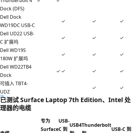
Thunderbolt 4
✓
✓
Dock (DFS)
Dell Dock
✓
✓
✓
WD19DC USB-C
Dell UD22 USB-
✓
✓
✓
C 扩展坞
Dell WD19S
✓
✓
✓
180W 扩展坞
Dell WD22TB4
✓
✓
✓
✓
Dock
可插入 TBT4-
✓
✓
UDZ
已测试 Surface Laptop 7th Edition、Intel 处
理器的电缆
专为
USB-
USB4
Thunderbolt
Surface
C 到
USB-C 到