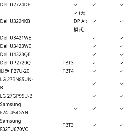
Dell U2724DE
✓
✓
✓
✓ (无
Dell U3224KB
DP Alt
✓
✓
模式)
Dell U3421WE
✓
✓
Dell U3423WE
✓
✓
Dell U4323QE
✓
✓
Dell UP2720Q
TBT3
✓
✓
联想 P27U-20
TBT4
✓
✓
LG 27BN85UN-
✓
✓
B
LG 27GP95U-B
✓
✓
Samsung
✓
✓
✓
F24T454GYN
Samsung
TBT3
✓
✓
F32TU870VC