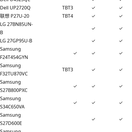
Dell UP2720Q
TBT3
✓
✓
联想 P27U-20
TBT4
✓
✓
LG 27BN85UN-
✓
✓
B
LG 27GP95U-B
✓
✓
Samsung
✓
✓
✓
F24T454GYN
Samsung
TBT3
✓
✓
F32TU870VC
Samsung
✓
✓
✓
S27B800PXC
Samsung
✓
✓
✓
S34C650VA
Samsung
✓
✓
S27D600E
Samsung