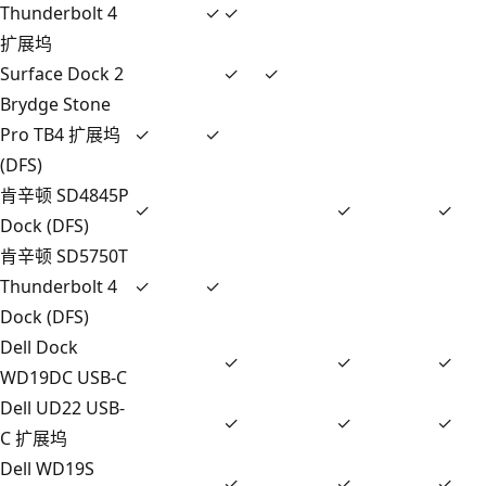
Thunderbolt 4
✓
✓
扩展坞
Surface Dock 2
✓
✓
Brydge Stone
Pro TB4 扩展坞
✓
✓
(DFS)
肯辛顿 SD4845P
✓
✓
✓
Dock (DFS)
肯辛顿 SD5750T
Thunderbolt 4
✓
✓
Dock (DFS)
Dell Dock
✓
✓
✓
WD19DC USB-C
Dell UD22 USB-
✓
✓
✓
C 扩展坞
Dell WD19S
✓
✓
✓