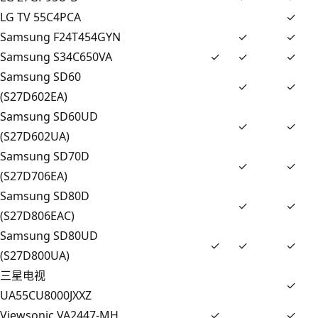
LG TV 55C4PCA
✓
Samsung F24T454GYN
✓
✓
Samsung S34C650VA
✓
✓
✓
Samsung SD60
✓
✓
(S27D602EA)
Samsung SD60UD
✓
✓
(S27D602UA)
Samsung SD70D
✓
✓
(S27D706EA)
Samsung SD80D
✓
✓
(S27D806EAC)
Samsung SD80UD
✓
✓
✓
(S27D800UA)
三星电视
✓
UA55CU8000JXXZ
Viewsonic VA2447-MH
✓
✓