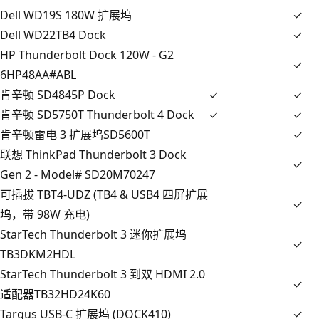
Dell WD19S 180W 扩展坞
✓
Dell WD22TB4 Dock
✓
HP Thunderbolt Dock 120W - G2
✓
6HP48AA#ABL
肯辛顿 SD4845P Dock
✓
✓
肯辛顿 SD5750T Thunderbolt 4 Dock
✓
✓
肯辛顿雷电 3 扩展坞SD5600T
✓
联想 ThinkPad Thunderbolt 3 Dock
✓
Gen 2 - Model# SD20M70247
可插拔 TBT4-UDZ (TB4 & USB4 四屏扩展
✓
坞，带 98W 充电)
StarTech Thunderbolt 3 迷你扩展坞
✓
TB3DKM2HDL
StarTech Thunderbolt 3 到双 HDMI 2.0
✓
适配器TB32HD24K60
Targus USB-C 扩展坞 (DOCK410)
✓