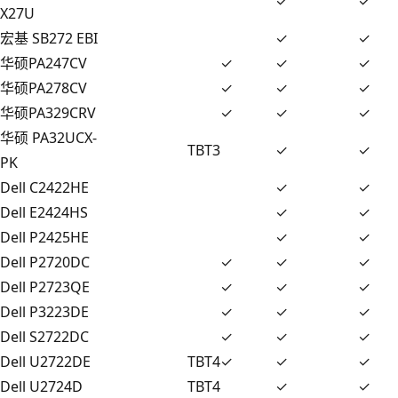
✓
✓
X27U
宏基 SB272 EBI
✓
✓
华硕PA247CV
✓
✓
✓
华硕PA278CV
✓
✓
✓
华硕PA329CRV
✓
✓
✓
华硕 PA32UCX-
TBT3
✓
✓
PK
Dell C2422HE
✓
✓
Dell E2424HS
✓
✓
Dell P2425HE
✓
✓
Dell P2720DC
✓
✓
✓
Dell P2723QE
✓
✓
✓
Dell P3223DE
✓
✓
✓
Dell S2722DC
✓
✓
✓
Dell U2722DE
TBT4
✓
✓
✓
Dell U2724D
TBT4
✓
✓