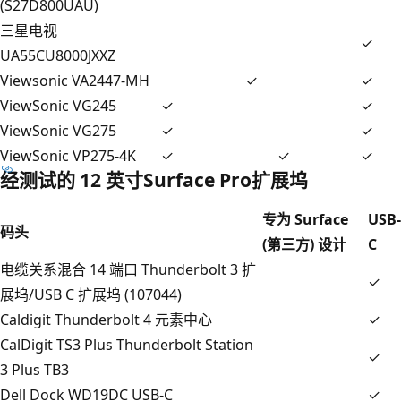
(S27D800UAU)
三星电视
✓
UA55CU8000JXXZ
Viewsonic VA2447-MH
✓
✓
ViewSonic VG245
✓
✓
ViewSonic VG275
✓
✓
ViewSonic VP275-4K
✓
✓
✓
经测试的 12 英寸Surface Pro扩展坞
专为 Surface
USB-
码头
(第三方) 设计
C
电缆关系混合 14 端口 Thunderbolt 3 扩
✓
展坞/USB C 扩展坞 (107044)
Caldigit Thunderbolt 4 元素中心
✓
CalDigit TS3 Plus Thunderbolt Station
✓
3 Plus TB3
Dell Dock WD19DC USB-C
✓