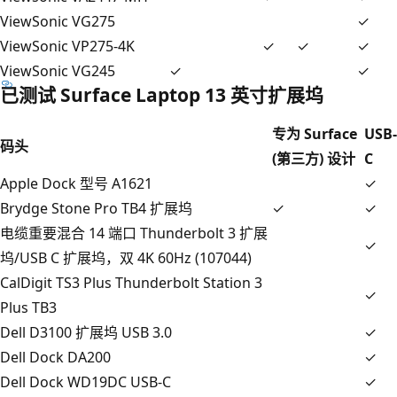
ViewSonic VG275
✓
ViewSonic VP275-4K
✓
✓
✓
ViewSonic VG245
✓
✓
已测试 Surface Laptop 13 英寸扩展坞
专为 Surface
USB-
码头
(第三方) 设计
C
Apple Dock 型号 A1621
✓
Brydge Stone Pro TB4 扩展坞
✓
✓
电缆重要混合 14 端口 Thunderbolt 3 扩展
✓
坞/USB C 扩展坞，双 4K 60Hz (107044)
CalDigit TS3 Plus Thunderbolt Station 3
✓
Plus TB3
Dell D3100 扩展坞 USB 3.0
✓
Dell Dock DA200
✓
Dell Dock WD19DC USB-C
✓