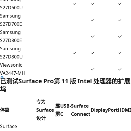
✓
✓
✓
S27D600U
Samsung
✓
✓
S27D700E
Samsung
✓
✓
S27D800E
Samsung
✓
✓
✓
S27D800U
Viewsonic
✓
✓
VA2447-MH
已测试Surface Pro第 11 版 Intel 处理器的扩展
坞
专为
霹
USB-
Surface
停靠
Surface
DisplayPort
HDMI
雳
C
Connect
设计
Surface