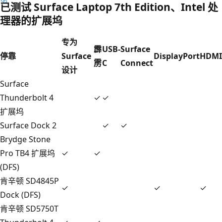
已测试 Surface Laptop 7th Edition、Intel 处
理器的扩展坞
专为
霹
USB-
Surface
停靠
Surface
DisplayPort
HDMI
雳
C
Connect
设计
Surface
Thunderbolt 4
✓
✓
扩展坞
Surface Dock 2
✓
✓
Brydge Stone
Pro TB4 扩展坞
✓
✓
(DFS)
肯辛顿 SD4845P
✓
✓
✓
Dock (DFS)
肯辛顿 SD5750T