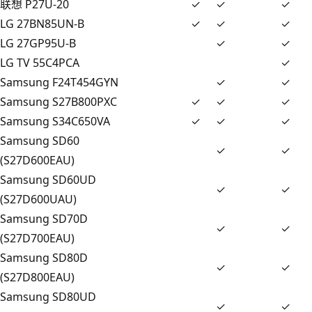
联想 P27U-20
✓
✓
✓
LG 27BN85UN-B
✓
✓
✓
LG 27GP95U-B
✓
✓
LG TV 55C4PCA
✓
Samsung F24T454GYN
✓
✓
Samsung S27B800PXC
✓
✓
✓
Samsung S34C650VA
✓
✓
✓
Samsung SD60
✓
✓
(S27D600EAU)
Samsung SD60UD
✓
✓
(S27D600UAU)
Samsung SD70D
✓
✓
(S27D700EAU)
Samsung SD80D
✓
✓
(S27D800EAU)
Samsung SD80UD
✓
✓