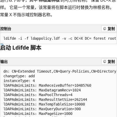
样。 它是一个常量，该常量将在脚本运行时替换为林根名称。
常量 X 不指示域控制器名称。
控制台
复制
启动 Ldifde 脚本
输出
复制
dn: CN=Extended Timeout,CN=Query-Policies,CN=Directory
changetype: add  

instanceType: 4  

lDAPAdminLimits: MaxReceiveBuffer=10485760  

lDAPAdminLimits: MaxDatagramRecv=1024  

lDAPAdminLimits: MaxPoolThreads=4  

lDAPAdminLimits: MaxResultSetSize=262144  

lDAPAdminLimits: MaxTempTableSize=10000  

lDAPAdminLimits: MaxQueryDuration=300  

lDAPAdminLimits: MaxPageSize=1000  
