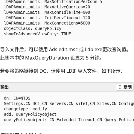
lDAPAdminLimits: MaxNotificationPerConn=5  

lDAPAdminLimits: MaxActiveQueries=20  

lDAPAdminLimits: MaxConnIdleTime=900  

lDAPAdminLimits: InitRecvTimeout=120  

lDAPAdminLimits: MaxConnections=5000  

objectClass: queryPolicy  

导入文件后，可以使用 Adsiedit.msc 或 Ldp.exe更改查询值。
此脚本中的 MaxQueryDuration 设置为 5 分钟。
若要将策略链接到 DC，请使用 LDIF 导入文件，如下所示：
输出
复制
dn: CN=NTDS  

Settings,CN=DC1,CN=Servers,CN=site1,CN=Sites,CN=Configu
changetype: modify  

add: queryPolicyobject  
