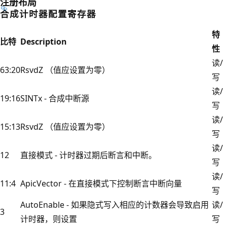
注册布局
合成计时器配置寄存器
特
比特
Description
性
读/
63:20
RsvdZ （值应设置为零）
写
读/
19:16
SINTx - 合成中断源
写
读/
15:13
RsvdZ （值应设置为零）
写
读/
12
直接模式 - 计时器过期后断言和中断。
写
读/
11:4
ApicVector - 在直接模式下控制断言中断向量
写
AutoEnable - 如果隐式写入相应的计数器会导致启用
读/
3
计时器，则设置
写