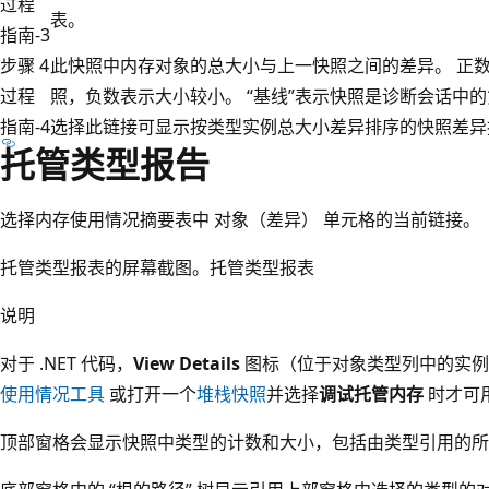
过程
表。
指南-3
步骤 4
此快照中内存对象的总大小与上一快照之间的差异。 正
过程
照，负数表示大小较小。 “基线”表示快照是诊断会话中的
指南-4
选择此链接可显示按类型实例总大小差异排序的快照差异
托管类型报告
选择内存使用情况摘要表中 对象（差异） 单元格的当前链接。
托管类型报表的屏幕截图。托管类型报表
说明
对于 .NET 代码，
View Details
图标（位于对象类型列中的实
使用情况工具
或打开一个
堆栈快照
并选择
调试托管内存
时才可
顶部窗格会显示快照中类型的计数和大小，包括由类型引用的所