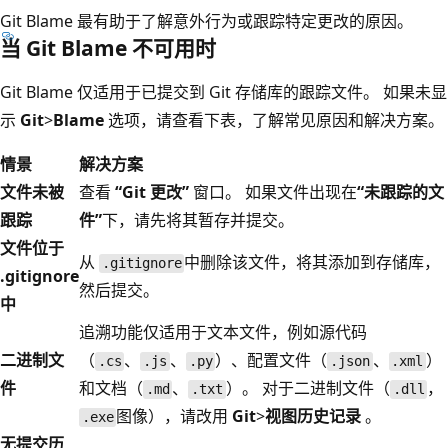
Git Blame 最有助于了解意外行为或跟踪特定更改的原因。
当 Git Blame 不可用时
Git Blame 仅适用于已提交到 Git 存储库的跟踪文件。 如果未显
示
Git
>
Blame
选项，请查看下表，了解常见原因和解决方案。
情景
解决方案
文件未被
查看
“Git 更改”
窗口。 如果文件出现在
“未跟踪的文
跟踪
件”
下，请先将其暂存并提交。
文件位于
从
中删除该文件，将其添加到存储库，
.gitignore
.gitignore
然后提交。
中
追溯功能仅适用于文本文件，例如源代码
二进制文
（
、
、
）、配置文件（
、
）
.cs
.js
.py
.json
.xml
件
和文档（
、
）。 对于二进制文件（
，
.md
.txt
.dll
图像），请改用
Git
>
视图历史记录
。
.exe
无提交历