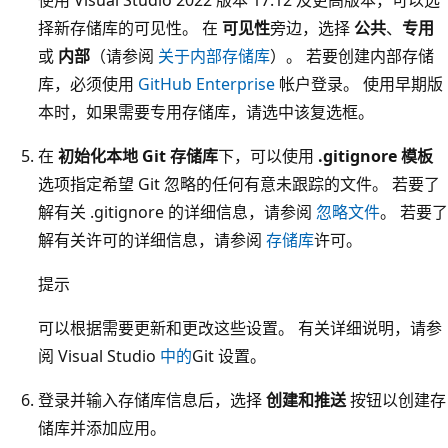
使用 Visual Studio 2022 版本 17.12 及更高版本，可以选
择新存储库的可见性。 在
可见性
旁边，选择
公共
、
专用
或
内部
（请参阅
关于内部存储库
）。 若要创建内部存储
库，必须使用
GitHub Enterprise
帐户登录。 使用早期版
本时，如果需要专用存储库，请选中该复选框。
在
初始化本地 Git 存储库
下，可以使用
.gitignore 模板
选项指定希望 Git 忽略的任何有意未跟踪的文件。 若要了
解有关 .gitignore 的详细信息，请参阅
忽略文件
。 若要了
解有关许可的详细信息，请参阅
存储库
许可。
提示
可以根据需要更新和更改这些设置。 有关详细说明，请参
阅 Visual Studio
中的
Git 设置。
登录并输入存储库信息后，选择
创建和推送
按钮以创建存
储库并添加应用。