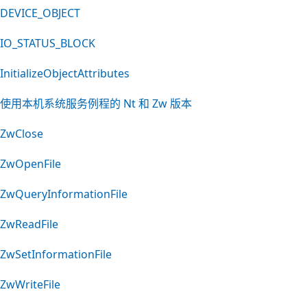
DEVICE_OBJECT
IO_STATUS_BLOCK
InitializeObjectAttributes
使用本机系统服务例程的 Nt 和 Zw 版本
ZwClose
ZwOpenFile
ZwQueryInformationFile
ZwReadFile
ZwSetInformationFile
ZwWriteFile