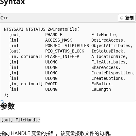
Syntax
C++
复制
NTSYSAPI NTSTATUS ZwCreateFile(

  [out]          PHANDLE            FileHandle,

  [in]           ACCESS_MASK        DesiredAccess,

  [in]           POBJECT_ATTRIBUTES ObjectAttributes,

  [out]          PIO_STATUS_BLOCK   IoStatusBlock,

  [in, optional] PLARGE_INTEGER     AllocationSize,

  [in]           ULONG              FileAttributes,

  [in]           ULONG              ShareAccess,

  [in]           ULONG              CreateDisposition,

  [in]           ULONG              CreateOptions,

  [in, optional] PVOID              EaBuffer,

  [in]           ULONG              EaLength

参数
[out] FileHandle
指向 HANDLE 变量的指针，该变量接收文件的句柄。