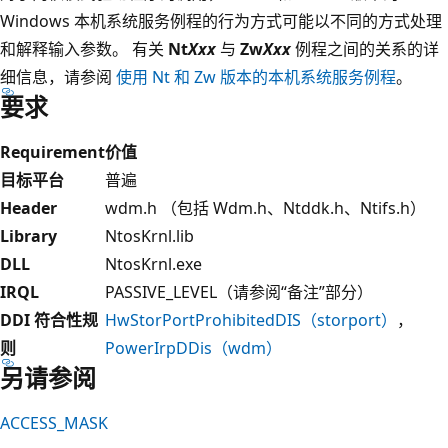
Windows 本机系统服务例程的行为方式可能以不同的方式处理
和解释输入参数。 有关
Nt
Xxx
与
Zw
Xxx
例程之间的关系的详
细信息，请参阅
使用 Nt 和 Zw 版本的本机系统服务例程
。
要求
Requirement
价值
目标平台
普遍
Header
wdm.h （包括 Wdm.h、Ntddk.h、Ntifs.h）
Library
NtosKrnl.lib
DLL
NtosKrnl.exe
IRQL
PASSIVE_LEVEL（请参阅“备注”部分）
DDI 符合性规
HwStorPortProhibitedDIS（storport）
，
则
PowerIrpDDis（wdm）
另请参阅
ACCESS_MASK