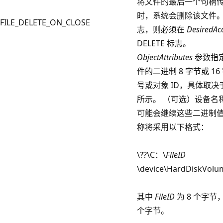
将文件的最后一个句柄
时，系统会删除该文件。
FILE_DELETE_ON_CLOSE
志，则必须在
DesiredAc
DELETE 标志。
ObjectAttributes
参数指
件的二进制 8 字节或 1
号或对象 ID，具体取
所示。 （可选）设备名
可能会继续这些二进制值
称将采用以下格式：
\??\C：\
FileID
\device\HardDiskVolu
其中
FileID
为 8 个字节
个字节。