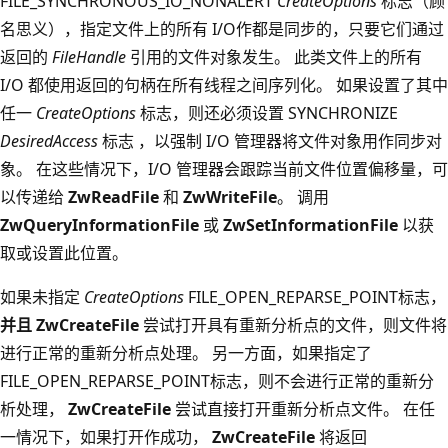
FILE_SYNCHRONOUS_IO_NONALERT
CreateOptions
标志（顾
名思义），指定文件上的所有 I/O作都是同步的，只要它们通过
返回的
FileHandle
引用的文件对象发生。 此类文件上的所有
I/O 都使用返回的句柄在所有线程之间序列化。 如果设置了其中
任一
CreateOptions
标志，则还必须设置 SYNCHRONIZE
DesiredAccess
标志 ，以强制 I/O 管理器将文件对象用作同步对
象。 在这些情况下，I/O 管理器会跟踪当前文件位置偏移量，可
以传递给
ZwReadFile
和
ZwWriteFile
。 调用
ZwQueryInformationFile
或
ZwSetInformationFile
以获
取或设置此位置。
如果未指定
CreateOptions
FILE_OPEN_REPARSE_POINT标志，
并且 ZwCreateFile
尝试打开具有重新分析点的文件，则文件将
进行正常的重新分析点处理。 另一方面，如果指定了
FILE_OPEN_REPARSE_POINT标志，则不会进行正常的重新分
析处理，
ZwCreateFile
尝试直接打开重新分析点文件。 在任
一情况下，如果打开作成功，
ZwCreateFile
将返回