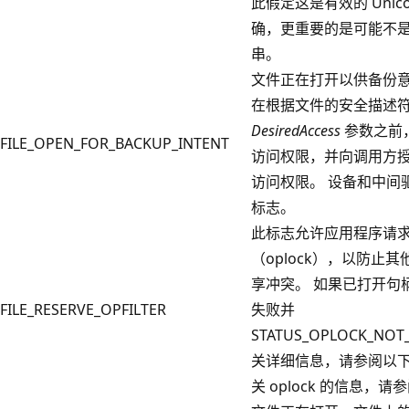
此假定这是有效的 Unic
确，更重要的是可能不是 n
串。
文件正在打开以供备份意
在根据文件的安全描述
DesiredAccess
参数之前
FILE_OPEN_FOR_BACKUP_INTENT
访问权限，并向调用方
访问权限。 设备和中间
标志。
此标志允许应用程序请
（oplock），以防止
享冲突。 如果已打开句
FILE_RESERVE_OPFILTER
失败并
STATUS_OPLOCK_NO
关详细信息，请参阅以下“
关 oplock 的信息，请