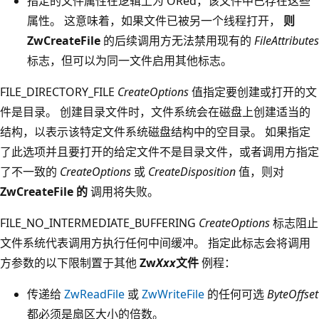
指定的文件属性在逻辑上为 ORed，该文件中已存在这些
属性。 这意味着，如果文件已被另一个线程打开，
则
ZwCreateFile
的后续调用方无法禁用现有的
FileAttributes
标志，但可以为同一文件启用其他标志。
FILE_DIRECTORY_FILE
CreateOptions
值指定要创建或打开的文
件是目录。 创建目录文件时，文件系统会在磁盘上创建适当的
结构，以表示该特定文件系统磁盘结构中的空目录。 如果指定
了此选项并且要打开的给定文件不是目录文件，或者调用方指定
了不一致的
CreateOptions
或
CreateDisposition
值，则对
ZwCreateFile 的
调用将失败。
FILE_NO_INTERMEDIATE_BUFFERING
CreateOptions
标志阻止
文件系统代表调用方执行任何中间缓冲。 指定此标志会将调用
方参数的以下限制置于其他
Zw
Xxx
文件
例程：
传递给
ZwReadFile
或
ZwWriteFile
的任何可选
ByteOffset
都必须是扇区大小的倍数。