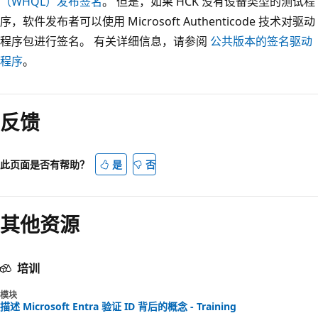
（WHQL）发布签名
。 但是，如果 HCK 没有设备类型的测试程
序，软件发布者可以使用 Microsoft Authenticode 技术对驱动
程序包进行签名。 有关详细信息，请参阅
公共版本的签名驱动
程序
。
阅
读
反馈
模
式
已
此页面是否有帮助？
是
否
禁
用
其他资源
培训
模块
描述 Microsoft Entra 验证 ID 背后的概念 - Training