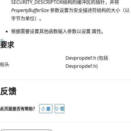
SECURITY_DESCRIPTOR结构的缓冲区的指针，并将
PropertyBufferSize
参数设置为安全描述符结构的大小（以
字节为单位）。
根据需要设置其他函数输入参数以设置 属性。
要求
Devpropdef.h (包括
标头
Devpropdef.h)
阅
读
反馈
模
式
已
此页面是否有帮助？
是
否
禁
用