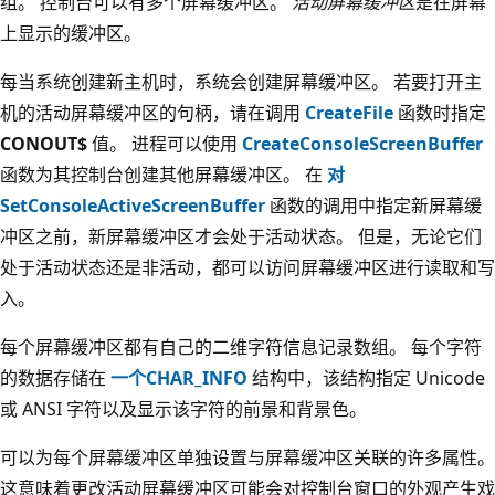
组。 控制台可以有多个屏幕缓冲区。
活动屏幕缓冲区
是在屏幕
上显示的缓冲区。
每当系统创建新主机时，系统会创建屏幕缓冲区。 若要打开主
机的活动屏幕缓冲区的句柄，请在调用
CreateFile
函数时指定
CONOUT$
值。 进程可以使用
CreateConsoleScreenBuffer
函数为其控制台创建其他屏幕缓冲区。 在
对
SetConsoleActiveScreenBuffer
函数的调用中指定新屏幕缓
冲区之前，新屏幕缓冲区才会处于活动状态。 但是，无论它们
处于活动状态还是非活动，都可以访问屏幕缓冲区进行读取和写
入。
每个屏幕缓冲区都有自己的二维字符信息记录数组。 每个字符
的数据存储在
一个CHAR_INFO
结构中，该结构指定 Unicode
或 ANSI 字符以及显示该字符的前景和背景色。
可以为每个屏幕缓冲区单独设置与屏幕缓冲区关联的许多属性。
这意味着更改活动屏幕缓冲区可能会对控制台窗口的外观产生戏