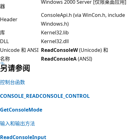
Windows 2000 Server [仅限桌面应用]
器
ConsoleApi.h (via WinCon.h, include
Header
Windows.h)
库
Kernel32.lib
DLL
Kernel32.dll
Unicode 和 ANSI
ReadConsoleW
(Unicode) 和
名称
ReadConsoleA
(ANSI)
另请参阅
控制台函数
CONSOLE_READCONSOLE_CONTROL
GetConsoleMode
输入和输出方法
ReadConsoleInput