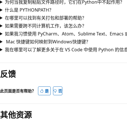
为何当我复制粘贴文件路径时，它们在Python中不起作用？
什么是 PYTHONPATH？
在哪里可以找到有关打包和部署的帮助？
如果需要跨不同计算机工作，该怎么办？
如果我习惯使用 PyCharm、Atom、Sublime Text、Emac
Mac 快捷键如何映射到Windows快捷键？
我在哪里可以了解更多关于在 VS Code 中使用 Python 的信
阅
读
反馈
模
式
已
此页面是否有帮助？
是
否
禁
用
其他资源