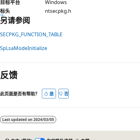
目标平台
Windows
标头
ntsecpkg.h
另请参阅
SECPKG_FUNCTION_TABLE
SpLsaModeInitialize
阅
读
反馈
模
式
已
此页面是否有帮助？
是
否
禁
用
Last updated on
2024/03/05