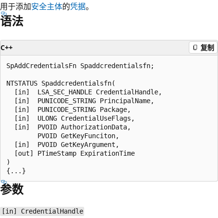
用于添加
安全主体
的
凭据
。
语法
C++
复制
SpAddCredentialsFn Spaddcredentialsfn;

NTSTATUS Spaddcredentialsfn(

  [in]  LSA_SEC_HANDLE CredentialHandle,

  [in]  PUNICODE_STRING PrincipalName,

  [in]  PUNICODE_STRING Package,

  [in]  ULONG CredentialUseFlags,

  [in]  PVOID AuthorizationData,

        PVOID GetKeyFunciton,

  [in]  PVOID GetKeyArgument,

  [out] PTimeStamp ExpirationTime

)

参数
[in] CredentialHandle