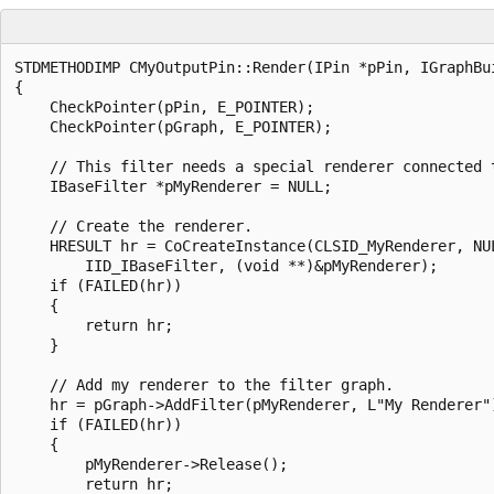
STDMETHODIMP CMyOutputPin::Render(IPin *pPin, IGraphBui
{

    CheckPointer(pPin, E_POINTER);

    CheckPointer(pGraph, E_POINTER);

    // This filter needs a special renderer connected t
    IBaseFilter *pMyRenderer = NULL;

    // Create the renderer.

    HRESULT hr = CoCreateInstance(CLSID_MyRenderer, NUL
        IID_IBaseFilter, (void **)&pMyRenderer);

    if (FAILED(hr))

    {

        return hr;

    }

    // Add my renderer to the filter graph.

    hr = pGraph->AddFilter(pMyRenderer, L"My Renderer")
    if (FAILED(hr))

    {

        pMyRenderer->Release();

        return hr;
