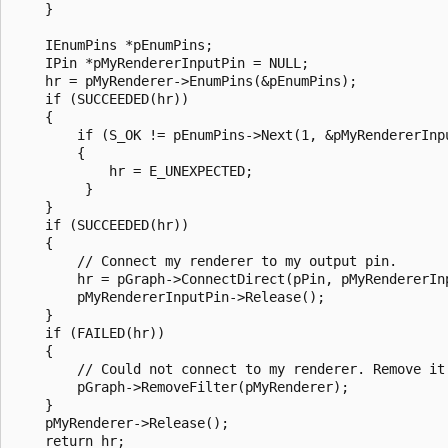
    }

    IEnumPins *pEnumPins;

    IPin *pMyRendererInputPin = NULL;

    hr = pMyRenderer->EnumPins(&pEnumPins);

    if (SUCCEEDED(hr)) 

    {

        if (S_OK != pEnumPins->Next(1, &pMyRendererInpu
        {

            hr = E_UNEXPECTED;

         }

    }

    if (SUCCEEDED(hr)) 

    {

        // Connect my renderer to my output pin.

        hr = pGraph->ConnectDirect(pPin, pMyRendererInp
        pMyRendererInputPin->Release();

    }

    if (FAILED(hr)) 

    {

        // Could not connect to my renderer. Remove it 
        pGraph->RemoveFilter(pMyRenderer);

    }

    pMyRenderer->Release();

    return hr;
