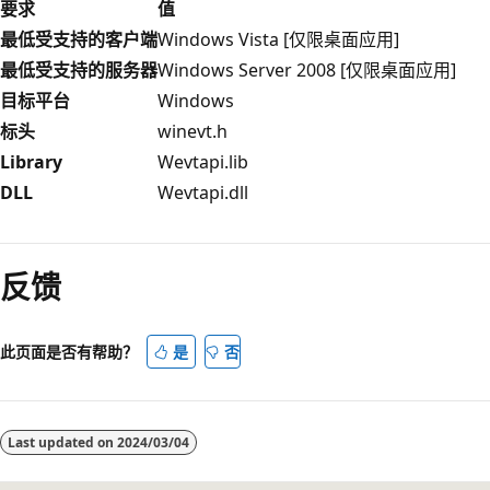
要求
值
最低受支持的客户端
Windows Vista [仅限桌面应用]
最低受支持的服务器
Windows Server 2008 [仅限桌面应用]
目标平台
Windows
标头
winevt.h
Library
Wevtapi.lib
DLL
Wevtapi.dll
阅
读
反馈
模
式
已
此页面是否有帮助？
是
否
禁
用
Last updated on
2024/03/04