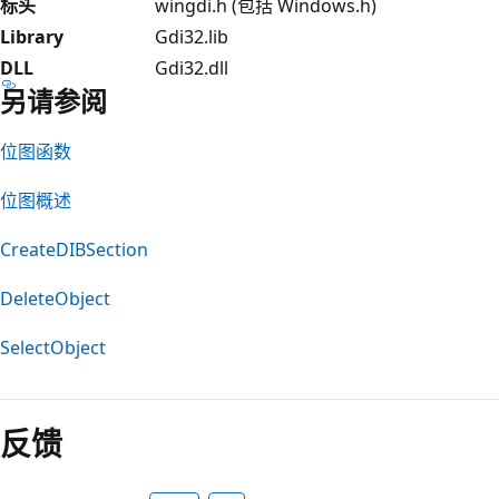
标头
wingdi.h (包括 Windows.h)
Library
Gdi32.lib
DLL
Gdi32.dll
另请参阅
位图函数
位图概述
CreateDIBSection
DeleteObject
SelectObject
阅
读
反馈
模
式