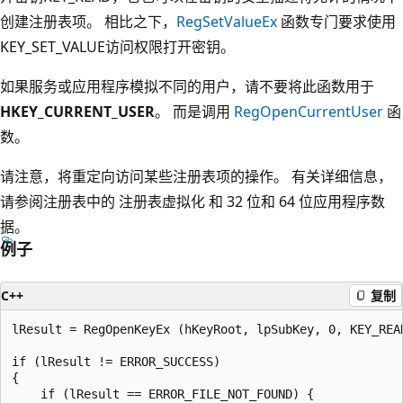
创建注册表项。 相比之下，
RegSetValueEx
函数专门要求使用
KEY_SET_VALUE访问权限打开密钥。
如果服务或应用程序模拟不同的用户，请不要将此函数用于
HKEY_CURRENT_USER
。 而是调用
RegOpenCurrentUser
函
数。
请注意，将重定向访问某些注册表项的操作。 有关详细信息，
请参阅注册表中的
注册表虚拟化
和
32 位和 64 位应用程序数
据。
例子
C++
复制
lResult = RegOpenKeyEx (hKeyRoot, lpSubKey, 0, KEY_READ
if (lResult != ERROR_SUCCESS) 

{

    if (lResult == ERROR_FILE_NOT_FOUND) {
