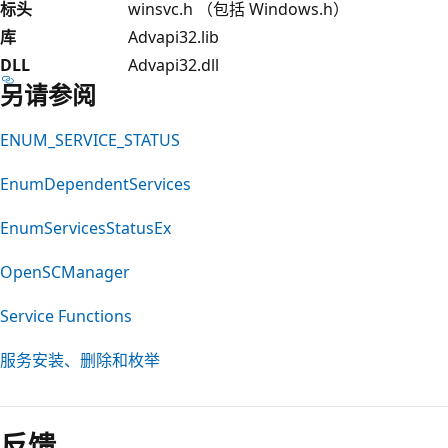
标头
winsvc.h （包括 Windows.h）
库
Advapi32.lib
DLL
Advapi32.dll
另请参阅
ENUM_SERVICE_STATUS
EnumDependentServices
EnumServicesStatusEx
OpenSCManager
Service Functions
服务安装、删除和枚举
反馈