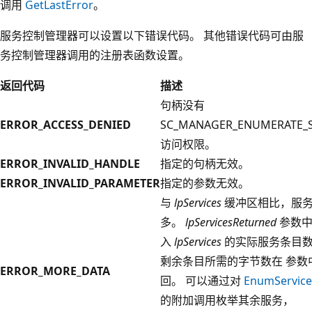
调用
GetLastError
。
服务控制管理器可以设置以下错误代码。 其他错误代码可由服
务控制管理器调用的注册表函数设置。
返回代码
描述
句柄没有
ERROR_ACCESS_DENIED
SC_MANAGER_ENUMERATE_S
访问权限。
ERROR_INVALID_HANDLE
指定的句柄无效。
ERROR_INVALID_PARAMETER
指定的参数无效。
与
lpServices
缓冲区相比，服
多。
lpServicesReturned
参数中
入
lpServices
的实际服务条目数
剩余条目所需的字节数在
参数
ERROR_MORE_DATA
回。 可以通过对
EnumService
的附加调用枚举其余服务，