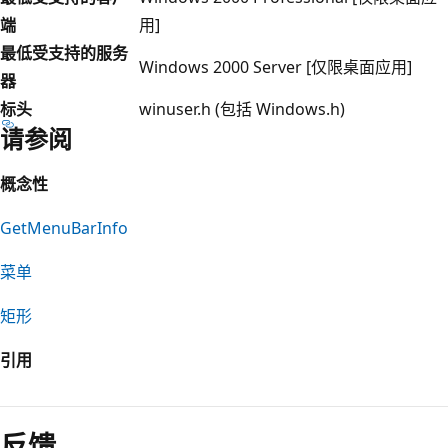
端
用]
最低受支持的服务
Windows 2000 Server [仅限桌面应用]
器
标头
winuser.h (包括 Windows.h)
请参阅
概念性
GetMenuBarInfo
菜单
矩形
引用
阅
读
反馈
模