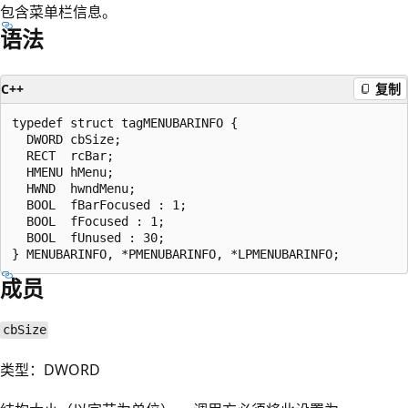
包含菜单栏信息。
语法
C++
复制
typedef struct tagMENUBARINFO {

  DWORD cbSize;

  RECT  rcBar;

  HMENU hMenu;

  HWND  hwndMenu;

  BOOL  fBarFocused : 1;

  BOOL  fFocused : 1;

  BOOL  fUnused : 30;

成员
cbSize
类型：DWORD