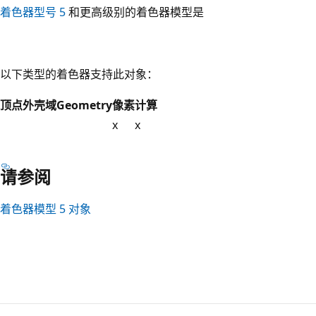
着色器型号 5
和更高级别的着色器模型
是
以下类型的着色器支持此对象：
顶点
外壳
域
Geometry
像素
计算
x
x
请参阅
着色器模型 5 对象
阅
读