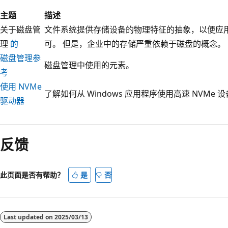
主题
描述
关于磁盘管
文件系统提供存储设备的物理特征的抽象，以便应
理
的
可。 但是，企业中的存储严重依赖于磁盘的概念。
磁盘管理参
磁盘管理中使用的元素。
考
使用 NVMe
了解如何从 Windows 应用程序使用高速 NVMe 
驱动器
阅
读
反馈
模
式
已
此页面是否有帮助？
是
否
禁
用
Last updated on
2025/03/13