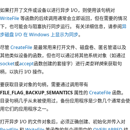
如果打开了文件或设备以进行异步 I/O，则使用该句柄对
WriteFile
等函数的后续调用通常会立即返回，但在需要的情况
下，也可能会与阻塞执行同步运行。 有关详细信息，请参阅
异
步磁盘 I/O 在 Windows 上显示为同步
。
尽管
CreateFile
是最常用来打开文件、磁盘卷、匿名管道以及
其他类似设备的函数，但也可以通过将其他系统对象（如通过
socket
或
accept
函数创建的套接字）进行
类型转换
来获取句
柄，以执行 I/O 操作。
要获取目录对象的句柄，需要通过调用带有
FILE_FLAG_BACKUP_SEMANTICS
属性的
CreateFile
函数。
目录句柄几乎从未被使用过，备份应用程序是少数几个通常会使
用它们的应用程序之一。
打开异步 I/O 的文件对象后，必须正确创建、初始化并传入对
ReadFile
和
WriteFile
等函数的每个调用中的
OVERLAPPED
结