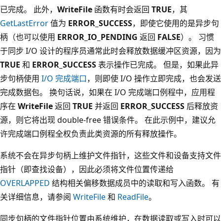
已完成。 此外，
WriteFile
函数有时会返回
TRUE
，其
GetLastError
值为
ERROR_SUCCESS
，即使它使用的是异步句
柄（也可以使用
ERROR_IO_PENDING
返回
FALSE
）。 习惯
于同步 I/O 设计的程序员通常此时会释放数据缓冲区资源，因为
TRUE
和
ERROR_SUCCESS
表示操作已完成。 但是，如果此异
步句柄使用
I/O 完成端口
，则即使 I/O 操作立即完成，也会发送
完成数据包。 换句话说，如果在 I/O 完成端口例程中，应用程
序在
WriteFile
返回
TRUE
并返回
ERROR_SUCCESS
后释放资
源，则它将出现 double-free 错误条件。 在此示例中，建议允
许完成端口例程全权负责此类资源的所有释放操作。
系统不会在异步句柄上维护文件指针，这些文件和设备支持文件
指针（即查找设备），因此必须将文件位置传递给
OVERLAPPED
结构相关偏移数据成员中的读取和写入函数。 有
关详细信息，请参阅
WriteFile
和
ReadFile
。
同步句柄的文件指针位置由系统维护，在数据读取或写入时可以