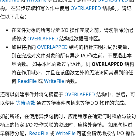
构。 在异步读取和写入作中使用
OVERLAPPED
结构时，请记
住以下几点：
在文件对象的所有异步 I/O 操作完成之前，请勿解除分配
或修改
OVERLAPPED
结构或数据缓冲区。
如果将指向
OVERLAPPED
结构的指针声明为局部变量，
则在完成对文件对象的所有异步 I/O作之前，不要退出本
地函数。 如果本地函数过早退出，则
OVERLAPPED
结构
将在作用域外，并且在该函数之外将无法访问其遇到的任
何
ReadFile
或
WriteFile
函数。
还可以创建事件并将句柄置于
OVERLAPPED
结构中；然后，可
以使用
等待函数
通过等待事件句柄来等待 I/O 操作的完成。
如前所述，在使用异步句柄时，应用程序在确定何时释放与该句
柄上的指定 I/O 操作关联的资源时，应格外谨慎。 如果句柄过
早解除分配，
ReadFile
或
WriteFile
可能会错误地报告 I/O 操作