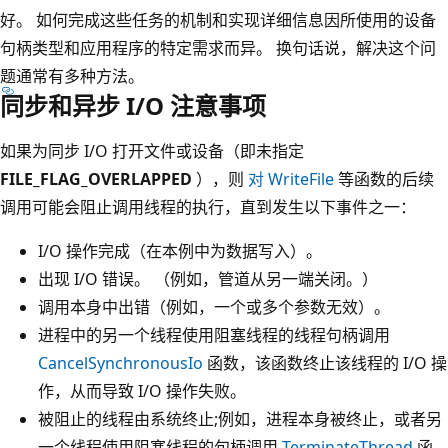
好。 如何完成这些任务的机制和实现详细信息因所使用的设备
句柄类型和应用程序的特定需求而异。 换句话说，解决这个问
题通常有多种方法。
同步和异步 I/O 注意事项
如果为同步 I/O 打开文件或设备（即未指定
FILE_FLAG_OVERLAPPED
），则
对 WriteFile
等函数的后续
调用可能会阻止调用线程的执行，直到发生以下事件之一：
I/O 操作完成（在本例中为数据写入）。
出现 I/O 错误。 （例如，管道从另一端关闭。）
调用本身中出错（例如，一个或多个参数无效）。
进程中的另一个线程使用阻塞线程的线程句柄调用
CancelSynchronousIo
函数，该函数终止该线程的 I/O 操
作，从而导致 I/O 操作失败。
被阻止的线程由系统终止;例如，进程本身被终止，或者另
一个线程使用阻塞线程的句柄调用
TerminateThread
函