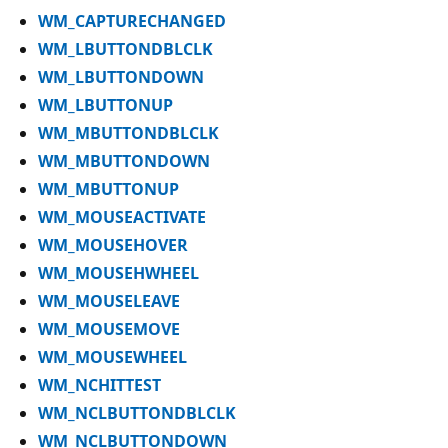
WM_CAPTURECHANGED
WM_LBUTTONDBLCLK
WM_LBUTTONDOWN
WM_LBUTTONUP
WM_MBUTTONDBLCLK
WM_MBUTTONDOWN
WM_MBUTTONUP
WM_MOUSEACTIVATE
WM_MOUSEHOVER
WM_MOUSEHWHEEL
WM_MOUSELEAVE
WM_MOUSEMOVE
WM_MOUSEWHEEL
WM_NCHITTEST
WM_NCLBUTTONDBLCLK
WM_NCLBUTTONDOWN