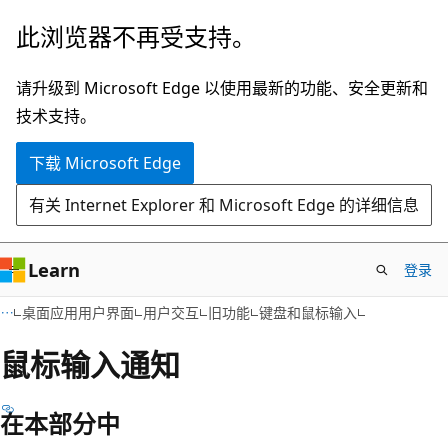
跳
此浏览器不再受支持。
至
主
请升级到 Microsoft Edge 以使用最新的功能、安全更新和
要
技术支持。
内
下载 Microsoft Edge
容
有关 Internet Explorer 和 Microsoft Edge 的详细信息
Learn
登录
桌面应用用户界面
用户交互
旧功能
键盘和鼠标输入
鼠标输入通知
在本部分中