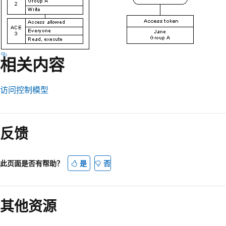
相关内容
访问控制模型
阅
读
反馈
模
式
已
此页面是否有帮助？
是
否
禁
用
其他资源