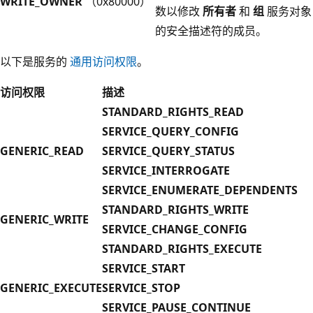
WRITE_OWNER
（0x80000）
数以修改
所有者
和
组
服务对象
的安全描述符的成员。
以下是服务的
通用访问权限
。
访问权限
描述
STANDARD_RIGHTS_READ
SERVICE_QUERY_CONFIG
GENERIC_READ
SERVICE_QUERY_STATUS
SERVICE_INTERROGATE
SERVICE_ENUMERATE_DEPENDENTS
STANDARD_RIGHTS_WRITE
GENERIC_WRITE
SERVICE_CHANGE_CONFIG
STANDARD_RIGHTS_EXECUTE
SERVICE_START
GENERIC_EXECUTE
SERVICE_STOP
SERVICE_PAUSE_CONTINUE