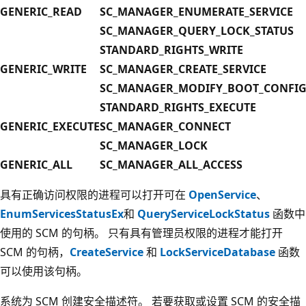
GENERIC_READ
SC_MANAGER_ENUMERATE_SERVICE
SC_MANAGER_QUERY_LOCK_STATUS
STANDARD_RIGHTS_WRITE
GENERIC_WRITE
SC_MANAGER_CREATE_SERVICE
SC_MANAGER_MODIFY_BOOT_CONFI
STANDARD_RIGHTS_EXECUTE
GENERIC_EXECUTE
SC_MANAGER_CONNECT
SC_MANAGER_LOCK
GENERIC_ALL
SC_MANAGER_ALL_ACCESS
具有正确访问权限的进程可以打开可在
OpenService
、
EnumServicesStatusEx
和
QueryServiceLockStatus
函数中
使用的 SCM 的句柄。 只有具有管理员权限的进程才能打开
SCM 的句柄，
CreateService
和
LockServiceDatabase
函数
可以使用该句柄。
系统为 SCM 创建安全描述符。 若要获取或设置 SCM 的安全描