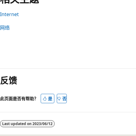
Internet
网络
阅
读
反馈
模
式
已
此页面是否有帮助？
是
否
禁
用
Last updated on
2023/06/12