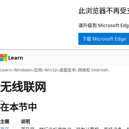
跳
此浏览器不再受
至
主
请升级到 Microsof
要
下载 Microsoft Edge
内
容
Learn
Learn
Windows
应用
Win32
桌面技术
网络和 Internet
无线联网
在本节中
主题
说明