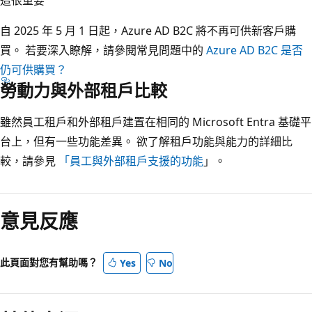
這很重要
自 2025 年 5 月 1 日起，Azure AD B2C 將不再可供新客戶購
買。 若要深入瞭解，請參閱常見問題中的
Azure AD B2C 是否
仍可供購買？
勞動力與外部租戶比較
雖然員工租戶和外部租戶建置在相同的 Microsoft Entra 基礎平
台上，但有一些功能差異。 欲了解租戶功能與能力的詳細比
較，請參見
「員工與外部租戶支援的功能
」。
閱
讀
意見反應
模
式
已
此頁面對您有幫助嗎？
Yes
No
停
用