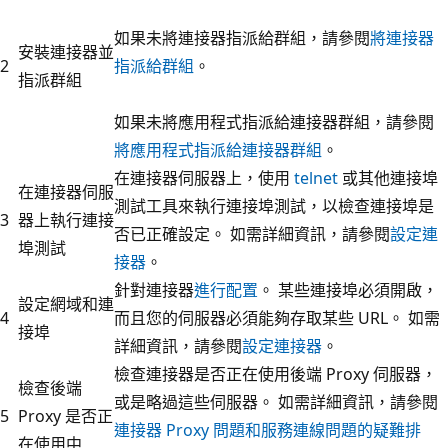
如果未將連接器指派給群組，請參閱
將連接器
安裝連接器並
2
指派給群組
。
指派群組
如果未將應用程式指派給連接器群組，請參閱
將應用程式指派給連接器群組
。
在連接器伺服器上，使用
telnet
或其他連接埠
在連接器伺服
測試工具來執行連接埠測試，以檢查連接埠是
3
器上執行連接
否已正確設定。 如需詳細資訊，請參閱
設定連
埠測試
接器
。
針對連接器
進行配置
。 某些連接埠必須開啟，
設定網域和連
4
而且您的伺服器必須能夠存取某些 URL。 如需
接埠
詳細資訊，請參閱
設定連接器
。
檢查連接器是否正在使用後端 Proxy 伺服器，
檢查後端
或是略過這些伺服器。 如需詳細資訊，請參閱
5
Proxy 是否正
連接器 Proxy 問題和服務連線問題的疑難排
在使用中