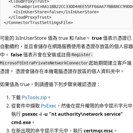
  <CloudProxyTrust>

    <Thumbprint>AA11BB22CC33DD44EE55FF66AA77BB88CC99DD0
    <IsInUserStore>false</IsInUserStore>

  </CloudProxyTrust>

可能的 IsInUserStore
值為 true
和 false
。
true
值表示憑證已
自動續約，並且會儲存在網路服務使用者憑證存放區的個人容器
中。
false
值表示會在安裝或註冊
Register-
起始期間建立客戶端
MicrosoftEntraPrivateNetworkConnector
憑證。 憑證會儲存在本機電腦憑證存放區的個人資料夾中。
如果值為 true
，則請遵循下列步驟來確認憑證：
下載
PsTools.zip
。
從套件中擷取
PsExec
，然後在提升權限的命令提示字元中
執行
psexec -i -u "nt authority\network service"
cmd.exe
。
在新出現的命令提示字元中，執行
certmgr.msc
。