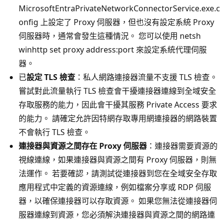
MicrosoftEntraPrivateNetworkConnectorService.exe.c
onfig 上設定了 Proxy 伺服器，但也沒有設定系統 Proxy
伺服器時，通常會發生這種情況。 您可以使用 netsh
winhttp set proxy address:port 來設定系統代理伺服
器。
已
設定 TLS 檢查
：私人網路連接器流量不支援 TLS 檢查。
嘗試對此流量執行 TLS 檢查會干擾連接器連線到全域安全
存取服務的能力，因此會干擾其服務 Private Access 要求
的能力。 請確定允許因特網存取專用網連接器的網路裝置
不會執行 TLS 檢查。
連接器與資源之間存在 Proxy 伺服器
：連接器需要資源的
視線連線，如果連接器與資源之間有 Proxy 伺服器，則無
法運作。 若要確認，請測試從連接器到您在全域安全存取
應用程式中定義的資源連線，例如檔案分享或 RDP 伺服
器，以確保連接器可以存取資源。 如果您無法從連接器伺
服器連線到資源，您必須解決連接器與資源之間的網路連