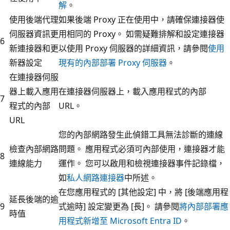
解
。
使用後端代理
如果後端 Proxy 正在使用中，請確保連接器使
伺服器資訊更
用相同的 Proxy。 如需疑難排解和設定連接器
6
新連接器和更
以使用 Proxy 伺服器的詳細資訊，請參閱
使用
新器設定
現有的內部部署 Proxy 伺服器
。
在連接器伺服
器上載入應用
在連接器伺服器上，載入應用程式的內部
7
程式的內部
URL。
URL
您的內部網路發生此偵錯工具無法診斷的連線
檢查內部網路
問題。 應用程式必須可內部使用，連接器才能
8
連線能力
運作。 您可以啟用和檢視連接器事件記錄檔，
如
私人網路連接器
中所述。
在您應用程式的 [其他設定]
中，將 [後端應用程
延長後端的逾
9
式逾時]
設定變更為 [長]
。 請參閱
將內部部署應
時值
用程式新增至 Microsoft Entra ID
。