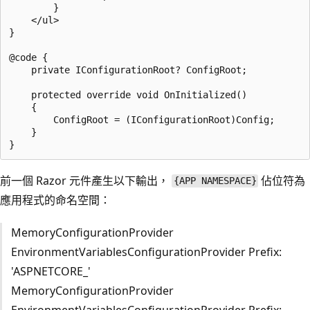
        }

    </ul>

}

@code {

    private IConfigurationRoot? ConfigRoot;

    protected override void OnInitialized()

    {

        ConfigRoot = (IConfigurationRoot)Config;

    }

前一個 Razor 元件產生以下輸出，
佔位符為
{APP NAMESPACE}
應用程式的命名空間：
MemoryConfigurationProvider
EnvironmentVariablesConfigurationProvider Prefix:
'ASPNETCORE_'
MemoryConfigurationProvider
EnvironmentVariablesConfigurationProvider Prefix: