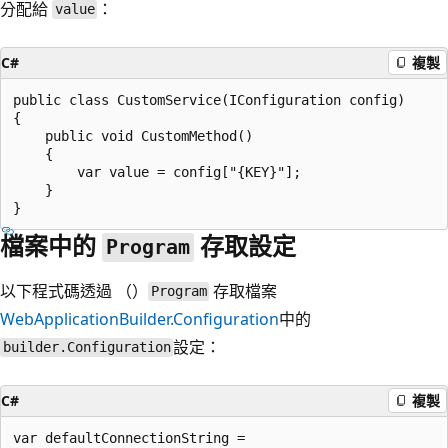
分配給
：
value
C#
複製
public class CustomService(IConfiguration config)

{

    public void CustomMethod()

    {

        var value = config["{KEY}"];

    }

檔案中的
存取設定
Program
以下程式碼透過 （）
存取檔案
Program
WebApplicationBuilder.Configuration
中的
設定：
builder.Configuration
C#
複製
var defaultConnectionString = 
