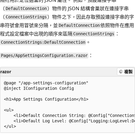
（
）物件的 JSON 結構會巢狀在連接字串
DefaultConnection
（
）物件之下，因此存取預設連接字串的字
ConnectionStrings
串符號會用冒號來分隔，並
依照物件在應用
DefaultConnection
程式設定檔案中出現的順序來區隔
：
ConnectionStrings
。
ConnectionStrings:DefaultConnection
：
Pages/AppSettingsConfiguration.razor
razor
複製
@page "/app-settings-configuration"

@inject IConfiguration Config

<h1>App Settings Configuration</h1>

<ul>

    <li>Default Connection String: @Config["ConnectionS
    <li>Default Log Level: @Config["Logging:LogLevel:De