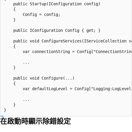
    public Startup(IConfiguration config)

    {

        Config = config;

    }

    public IConfiguration Config { get; }

    public void ConfigureServices(IServiceCollection se
    {

        var connectionString = Config["ConnectionString
        ...

    }

    public void Configure(...)

    {

        var defaultLogLevel = Config["Logging:LogLevel:
        ...

    }

在啟動時顯示除錯設定