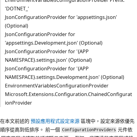
'DOTNET_'
JsonConfigurationProvider for 'appsettings.json'
(Optional)
JsonConfigurationProvider for
'appsettings.Development.json' (Optional)
JsonConfigurationProvider for '{APP
NAMESPACE}.settings.json' (Optional)
JsonConfigurationProvider for '{APP
NAMESPACE}.settings.Development.json' (Optional)
EnvironmentVariablesConfigurationProvider
Microsoft.Extensions.Configuration.ChainedConfigurat
ionProvider
在本文前述的
預設應用程式設定來源
區塊中，設定來源依優先
順序從高到低排序。 前一個
元件依
ConfigurationProviders