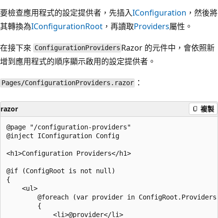
要檢查應用程式的設定提供者，先插入
IConfiguration
，然後將
其轉換為
IConfigurationRoot
，再讀取
Providers
屬性。
在接下來
Razor 的元件中，會依照新
ConfigurationProviders
增到應用程式的順序顯示啟用的設定提供者。
：
Pages/ConfigurationProviders.razor
razor
複製
@page "/configuration-providers"

@inject IConfiguration Config

<h1>Configuration Providers</h1>

@if (ConfigRoot is not null)

{

    <ul>

        @foreach (var provider in ConfigRoot.Providers)
        {

            <li>@provider</li>
