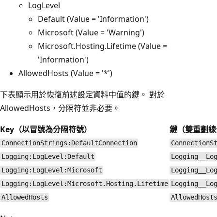
LogLevel
Default (Value = 'Information')
Microsoft (Value = 'Warning')
Microsoft.Hosting.Lifetime (Value =
'Information')
AllowedHosts (Value = '*')
下表顯示用於恢復前述設定資料中值的鍵。 對於
AllowedHosts，分隔符並非必要。
Key（以冒號為分隔符號）
鍵（雙重劃線
ConnectionStrings:DefaultConnection
ConnectionS
Logging:LogLevel:Default
Logging__Lo
Logging:LogLevel:Microsoft
Logging__Lo
Logging:LogLevel:Microsoft.Hosting.Lifetime
Logging__Lo
AllowedHosts
AllowedHost