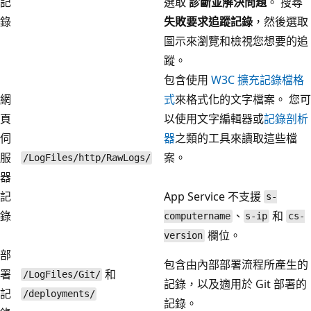
記
選取
診斷並解決問題
。 搜尋
錄
失敗要求追蹤記錄
，然後選取
圖示來瀏覽和檢視您想要的追
蹤。
包含使用
W3C 擴充記錄檔格
網
式
來格式化的文字檔案。 您可
頁
以使用文字編輯器或
記錄剖析
伺
器
之類的工具來讀取這些檔
服
案。
/LogFiles/http/RawLogs/
器
記
App Service 不支援
s-
錄
、
和
computername
s-ip
cs-
欄位。
version
部
包含由內部部署流程所產生的
署
和
/LogFiles/Git/
記錄，以及適用於 Git 部署的
記
/deployments/
記錄。