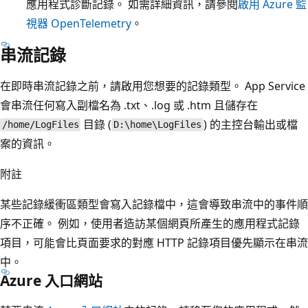
應用程式診斷記錄。 如需詳細資訊，請參閱
啟用 Azure 監
視器 OpenTelemetry
。
串流記錄
在即時串流記錄之前，請啟用您想要的記錄類型。 App Service
會串流任何寫入副檔名為 .txt、.log 或 .htm 且儲存在
目錄 (
) 的主控台輸出或檔
/home/LogFiles
D:\home\LogFiles
案的資訊。
附註
某些記錄緩衝區類型會寫入記錄檔中，這會導致串流中的事件順
序不正確。 例如，使用者造訪某個網頁所產生的應用程式記錄
項目，可能會比頁面要求的對應 HTTP 記錄項目優先顯示在串流
中。
Azure 入口網站