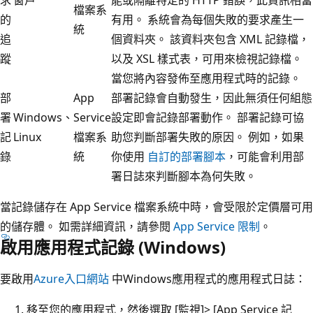
檔案系
的
有用。 系統會為每個失敗的要求產生一
統
追
個資料夾。 該資料夾包含 XML 記錄檔，
蹤
以及 XSL 樣式表，可用來檢視記錄檔。
當您將內容發佈至應用程式時的記錄。
部
App
部署記錄會自動發生，因此無須任何組態
署
Windows、
Service
設定即會記錄部署動作。 部署記錄可協
記
Linux
檔案系
助您判斷部署失敗的原因。 例如，如果
錄
統
你使用
自訂的部署腳本
，可能會利用部
署日誌來判斷腳本為何失敗。
當記錄儲存在 App Service 檔案系統中時，會受限於定價層可用
的儲存體。 如需詳細資訊，請參閱
App Service 限制
。
啟用應用程式記錄 (Windows)
要啟用
Azure入口網站
中Windows應用程式的應用程式日誌：
移至您的應用程式，然後選取 [監視]
> [App Service 記