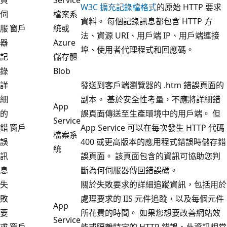
W3C 擴充記錄檔格式
的原始 HTTP 要求
伺
檔案系
資料。 每個記錄訊息都包含 HTTP 方
服
窗戶
統或
法、資源 URI、用戶端 IP、用戶端連接
器
Azure
埠、使用者代理程式和回應碼。
記
儲存體
錄
Blob
詳
發送到客戶端瀏覽器的 .htm 錯誤頁面的
細
副本。 基於安全性考量，不應將詳細錯
App
的
誤頁面傳送至生產環境中的用戶端。 但
Service
錯
窗戶
App Service 可以在每次發生 HTTP 代碼
檔案系
誤
400 或更高版本的應用程式錯誤時儲存錯
統
訊
誤頁面。 該頁面包含的資訊可協助您判
息
斷為何伺服器傳回錯誤碼。
失
關於失敗要求的詳細追蹤資訊，包括用於
敗
處理要求的 IIS 元件追蹤，以及每個元件
App
要
所花費的時間。 如果您想要改善網站效
Service
求
窗戶
能或隔離特定的 HTTP 錯誤，此資訊相當