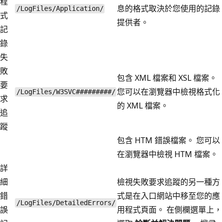
程
息的格式取決於您使用的記錄
/LogFiles/Application/
式
提供者。
記
錄
失
敗
包含 XML 檔案和 XSL 檔案。
要
您可以在瀏覽器中檢視格式化
/LogFiles/W3SVC#########/
求
的 XML 檔案。
追
蹤
包含 HTM 錯誤檔案。 您可以
在瀏覽器中檢視 HTM 檔案。
詳
細
檢視失敗要求追蹤的另一種方
錯
式是在入口網站中移至您的應
/LogFiles/DetailedErrors/
誤
用程式頁面。 在側欄選單上，