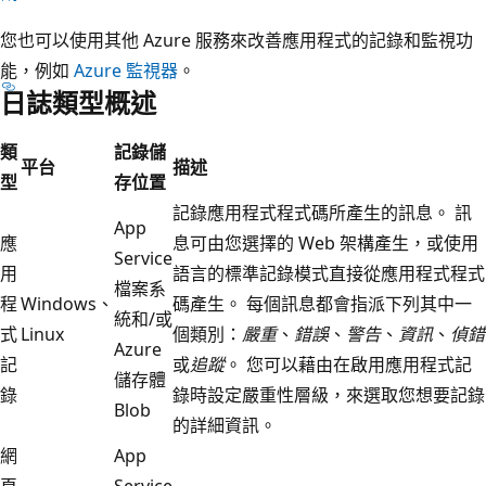
您也可以使用其他 Azure 服務來改善應用程式的記錄和監視功
能，例如
Azure 監視器
。
日誌類型概述
類
記錄儲
平台
描述
型
存位置
記錄應用程式程式碼所產生的訊息。 訊
App
應
息可由您選擇的 Web 架構產生，或使用
Service
用
語言的標準記錄模式直接從應用程式程式
檔案系
程
Windows、
碼產生。 每個訊息都會指派下列其中一
統和/或
式
Linux
個類別：
嚴重
、
錯誤
、
警告
、
資訊
、
偵錯
Azure
記
或
追蹤
。 您可以藉由在啟用應用程式記
儲存體
錄
錄時設定嚴重性層級，來選取您想要記錄
Blob
的詳細資訊。
網
App
頁
Service